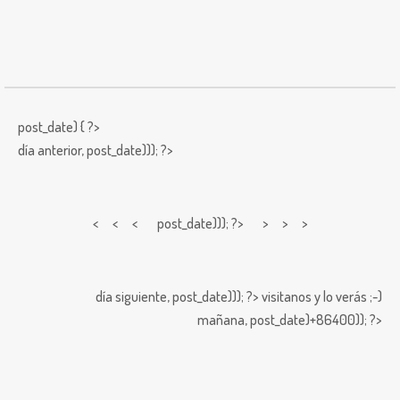
post_date) { ?>
día anterior,
post_date))); ?>
< < <
post_date))); ?> > > >
día siguiente,
post_date))); ?>
visitanos y lo verás ;-)
mañana,
post_date)+86400)); ?>