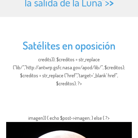
la salida de la Luna">
>
Satélites en oposición
credits)); $creditos = str_replace
("lib/","http://antwrp.gsfc.nasa.gov/apod/lib/", $creditos);
$creditos = str_replace ("href","target='_blank' href",
$creditos); ?>
imagen)) { echo $post->imagen; } else { ?>