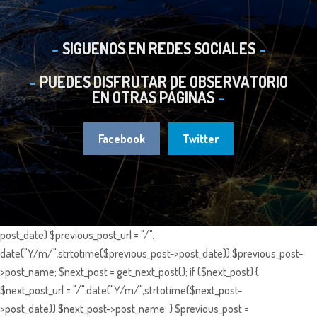
SIGUENOS EN REDES SOCIALES
PUEDES DISFRUTAR DE OBSERVATORIO
EN OTRAS PÁGINAS
Facebook
Twitter
post_date) $previous_post_url = "/".
date("Y/m/",strtotime($previous_post->post_date)).$previous_post-
>post_name; $next_post = get_next_post(); if ($next_post) {
$next_post_url = "/".date("Y/m/",strtotime($next_post-
>post_date)).$next_post->post_name; } $previous_post =