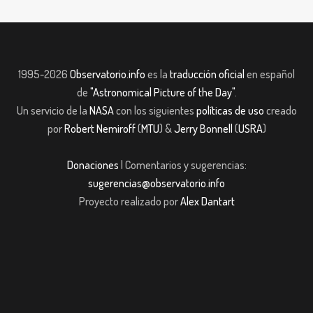
1995-2026
Observatorio.info
es la
traducción oficial
en español
de
"Astronomical Picture of the Day"
.
Un servicio de la
NASA
con los siguientes
políticas de uso
creado
por
Robert Nemiroff
(
MTU
) &
Jerry Bonnell
(
USRA
)
Donaciones
| Comentarios y sugerencias:
sugerencias@observatorio.info
Proyecto realizado por
Alex Dantart
et
casibom giriş
Jojobet