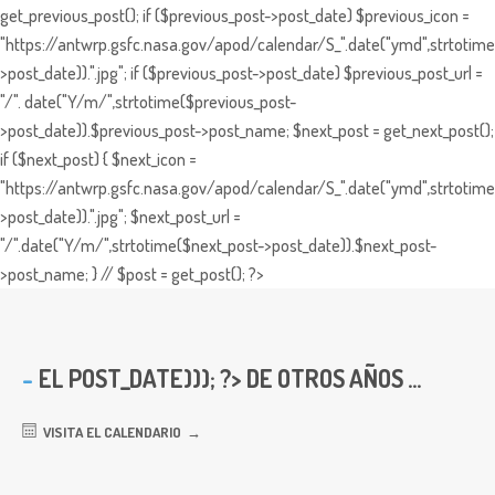
get_previous_post(); if ($previous_post->post_date) $previous_icon =
"https://antwrp.gsfc.nasa.gov/apod/calendar/S_".date("ymd",strtotime
>post_date)).".jpg"; if ($previous_post->post_date) $previous_post_url =
"/". date("Y/m/",strtotime($previous_post-
>post_date)).$previous_post->post_name; $next_post = get_next_post();
if ($next_post) { $next_icon =
"https://antwrp.gsfc.nasa.gov/apod/calendar/S_".date("ymd",strtotime
>post_date)).".jpg"; $next_post_url =
"/".date("Y/m/",strtotime($next_post->post_date)).$next_post-
>post_name; } // $post = get_post(); ?>
EL
POST_DATE))); ?> DE OTROS AÑOS ...
VISITA EL CALENDARIO