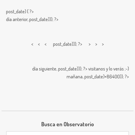
post_date) { ?>
día anterior,
post_date))); ?>
< < <
post_date))); ?> > > >
día siguiente,
post_date))); ?>
visitanos y lo verás ;-)
mañana,
post_date)+86400)); ?>
Busca en Observatorio