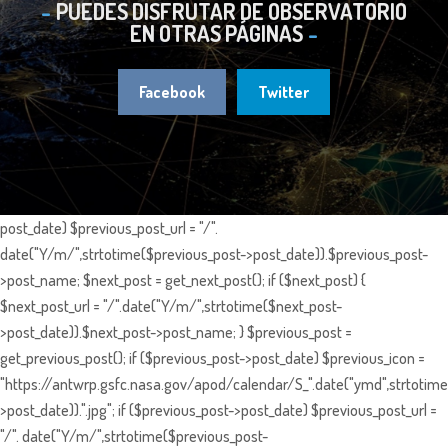
PUEDES DISFRUTAR DE OBSERVATORIO
EN OTRAS PÁGINAS
Facebook
Twitter
post_date) $previous_post_url = "/".
date("Y/m/",strtotime($previous_post->post_date)).$previous_post-
>post_name; $next_post = get_next_post(); if ($next_post) {
$next_post_url = "/".date("Y/m/",strtotime($next_post-
>post_date)).$next_post->post_name; } $previous_post =
get_previous_post(); if ($previous_post->post_date) $previous_icon =
"https://antwrp.gsfc.nasa.gov/apod/calendar/S_".date("ymd",strtotime
>post_date)).".jpg"; if ($previous_post->post_date) $previous_post_url =
"/". date("Y/m/",strtotime($previous_post-