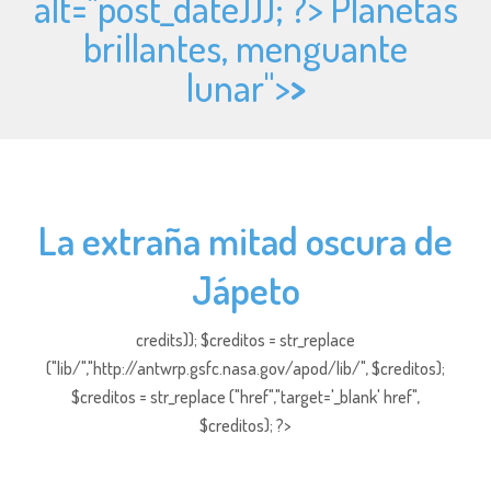
alt="
post_date))); ?> Planetas
brillantes, menguante
lunar">
>
La extraña mitad oscura de
Jápeto
credits)); $creditos = str_replace
("lib/","http://antwrp.gsfc.nasa.gov/apod/lib/", $creditos);
$creditos = str_replace ("href","target='_blank' href",
$creditos); ?>