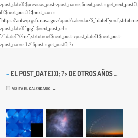
>post_date)).$previous_post->post_name; $next_post = get_next_post();
if ($next_post) { $next_icon =
"https://antwrp.gsfc.nasa.gov/apod/calendar/S_".date("ymd",strtotime
>post_date)).".jpg"; $next_post_url =
"/".date("Y/m/",strtotime($next_post->post_date)).$next_post-
>post_name; } // $post = get_post(); ?>
EL
POST_DATE))); ?> DE OTROS AÑOS ...
VISITA EL CALENDARIO