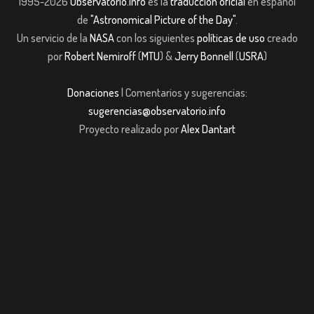
1995-2026
Observatorio.info
es la
traducción oficial
en español
de
"Astronomical Picture of the Day"
.
Un servicio de la
NASA
con los siguientes
políticas de uso
creado
por
Robert Nemiroff
(
MTU
) &
Jerry Bonnell
(
USRA
)
Donaciones
| Comentarios y sugerencias:
sugerencias@observatorio.info
Proyecto realizado por
Alex Dantart
asibom giriş
casibom giriş
Jojobet
casibom giriş