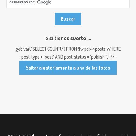
o si tienes suerte ...
get_var("SELECT COUNT(*) FROM $wpdb->posts WHERE
post_type = 'post' AND post_status = 'publish'"); ?>
Saltar aleatoriamente a una de las fotos