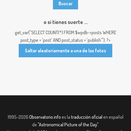
o si tienes suerte ...
get_var("SELECT COUNT(*) FROM $wpdb->posts WHERE
post_type = 'post' AND post_status = 'publish'"); ?>
Saltar aleatoriamente a una de las fotos
1995-2026
Observatorio.info
es la
traducción oficial
en español
de
"Astronomical Picture of the Day"
.