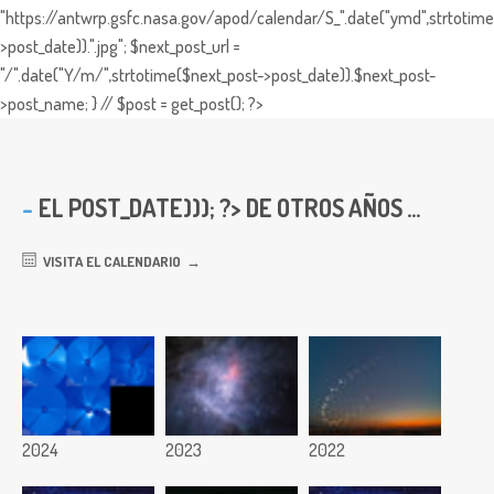
"https://antwrp.gsfc.nasa.gov/apod/calendar/S_".date("ymd",strtotime
>post_date)).".jpg"; $next_post_url =
"/".date("Y/m/",strtotime($next_post->post_date)).$next_post-
>post_name; } // $post = get_post(); ?>
EL
POST_DATE))); ?> DE OTROS AÑOS ...
VISITA EL CALENDARIO
2024
2023
2022