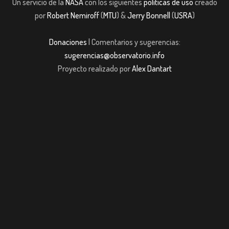
Un servicio de la
NASA
con los siguientes
políticas de uso
creado
por
Robert Nemiroff
(
MTU
) &
Jerry Bonnell
(
USRA
)
Donaciones
| Comentarios y sugerencias:
sugerencias@observatorio.info
Proyecto realizado por
Alex Dantart
m giriş
casibom giriş
Jojobet
casibom giriş