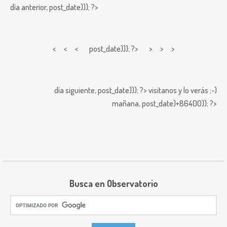
día anterior,
post_date))); ?>
< < <
post_date))); ?> > > >
día siguiente,
post_date))); ?>
visitanos y lo verás ;-)
mañana,
post_date)+86400)); ?>
Busca en Observatorio