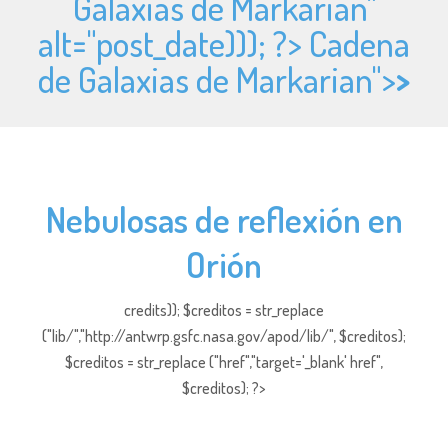
Galaxias de Markarian"
alt="
post_date))); ?> Cadena
de Galaxias de Markarian">
>
Nebulosas de reflexión en
Orión
credits)); $creditos = str_replace
("lib/","http://antwrp.gsfc.nasa.gov/apod/lib/", $creditos);
$creditos = str_replace ("href","target='_blank' href",
$creditos); ?>