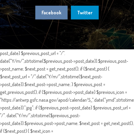
Facebook
Twitter
post_date) $previous_post_url = "/".
date("Y/m/",strtotime($previous_post->post_date)).$previous_post-
>post_name; $next_post = get_next_post(); if ($next_post) {
$next_post_url = "/".date("Y/m/",strtotime($next_post-
>post_date)).$next_post->post_name; } $previous_post =
get_previous_post(); if ($previous_post->post_date) $previous_icon =
"https://antwrp.gsfc.nasa.gov/apod/calendar/S_".date("ymd",strtotime
>post_date)).".jpg"; if ($previous_post->post_date) $previous_post_url =
"/". date("Y/m/",strtotime($previous_post-
>post_date)).$previous_post->post_name; $next_post = get_next_post();
if ($next_post) { $next_icon =