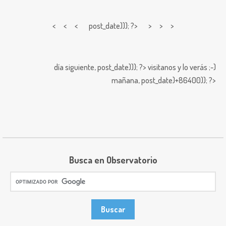
< < <
post_date))); ?> > > >
día siguiente,
post_date))); ?>
visitanos y lo verás ;-)
mañana,
post_date)+86400)); ?>
Busca en Observatorio