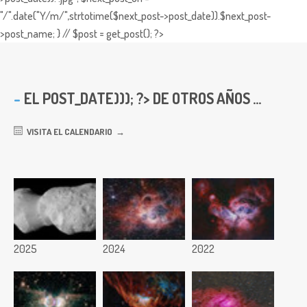
"/".date("Y/m/",strtotime($next_post->post_date)).$next_post-
>post_name; } // $post = get_post(); ?>
EL
POST_DATE))); ?> DE OTROS AÑOS ...
VISITA EL CALENDARIO
2025
2024
2022