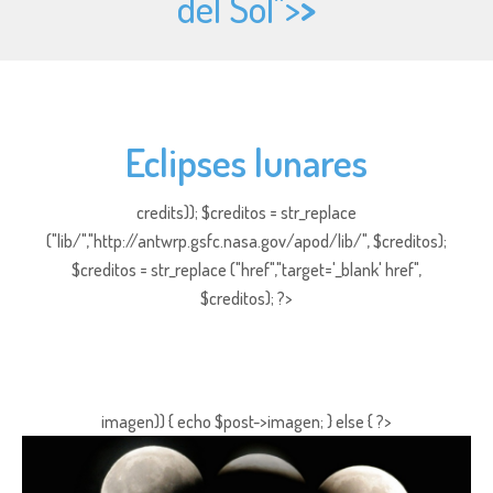
del Sol">
>
Eclipses lunares
credits)); $creditos = str_replace
("lib/","http://antwrp.gsfc.nasa.gov/apod/lib/", $creditos);
$creditos = str_replace ("href","target='_blank' href",
$creditos); ?>
imagen)) { echo $post->imagen; } else { ?>