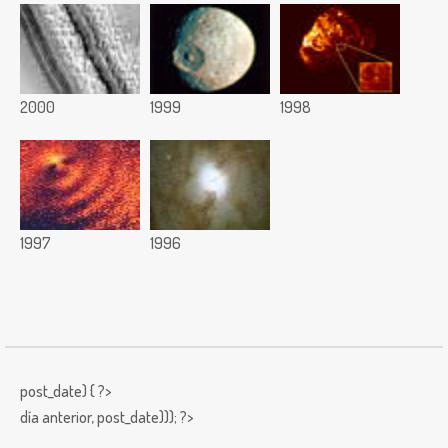
2000
1999
1998
1997
1996
post_date) { ?>
día anterior,
post_date))); ?>