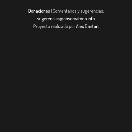
Donaciones
| Comentarios y sugerencias:
sugerencias@observatorio.info
Proyecto realizado por
Alex Dantart
dpashabet
Casibom