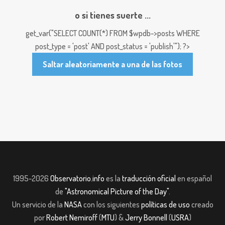
o si tienes suerte ...
get_var("SELECT COUNT(*) FROM $wpdb->posts WHERE
post_type = 'post' AND post_status = 'publish'"); ?>
Saltar aleatoriamente a una de las fotos
1995-2026
Observatorio.info
es la
traducción oficial
en español
de
"Astronomical Picture of the Day"
.
Un servicio de la
NASA
con los siguientes
políticas de uso
creado
por
Robert Nemiroff
(
MTU
) &
Jerry Bonnell
(
USRA
)