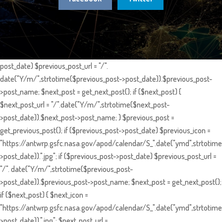
post_date) $previous_post_url = "/".
date("Y/m/",strtotime($previous_post->post_date)).$previous_post-
>post_name; $next_post = get_next_post(); if ($next_post) {
$next_post_url = "/".date("Y/m/",strtotime($next_post-
>post_date)).$next_post->post_name; } $previous_post =
get_previous_post(); if ($previous_post->post_date) $previous_icon =
"https://antwrp.gsfc.nasa.gov/apod/calendar/S_".date("ymd",strtotime
>post_date)).".jpg"; if ($previous_post->post_date) $previous_post_url =
"/". date("Y/m/",strtotime($previous_post-
>post_date)).$previous_post->post_name; $next_post = get_next_post();
if ($next_post) { $next_icon =
"https://antwrp.gsfc.nasa.gov/apod/calendar/S_".date("ymd",strtotime
>post_date)).".jpg"; $next_post_url =