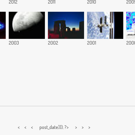
2012
2011
2010
200
2003
2002
2001
200
< < <
post_date))); ?> > > >