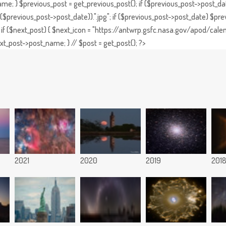
e; } $previous_post = get_previous_post(); if ($previous_post->post_da
previous_post->post_date)).".jpg"; if ($previous_post->post_date) $prev
if ($next_post) { $next_icon = "https://antwrp.gsfc.nasa.gov/apod/calen
t_post->post_name; } // $post = get_post(); ?>
2021
2020
2019
201