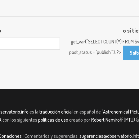
o
o si ti
get_var("SELECT COUNT(*) FROM $w
post_status = 'publish'"); ?>
Salt
servatorio.info
es la
traducción oficial
en español de
"Astronomical Pictu
A
con los siguientes
políticas de uso
creado por
Robert Nemiroff
(
MTU
) 
Donaciones
| Comentarios y sugerencias:
sugerencias@observatorio.inf