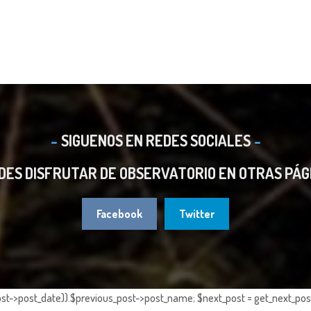
SIGUENOS EN REDES SOCIALES
DES DISFRUTAR DE OBSERVATORIO EN OTRAS PÁG
Facebook
Twitter
st->post_date)).$previous_post->post_name; $next_post = get_next_post()