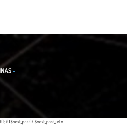
INAS
; if ($next_post) { $next_post_url =