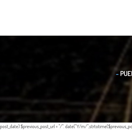
PUE
post_date) $previous_post_url = "/". date("Y/m/",strtotime($previous_po