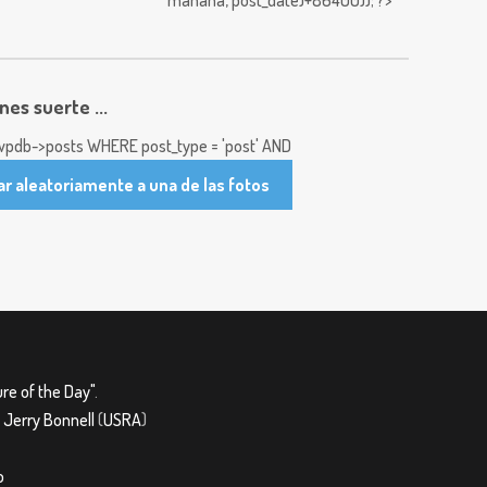
mañana,
post_date)+86400)); ?>
enes suerte ...
pdb->posts WHERE post_type = 'post' AND
ar aleatoriamente a una de las fotos
re of the Day"
.
&
Jerry Bonnell
(
USRA
)
o