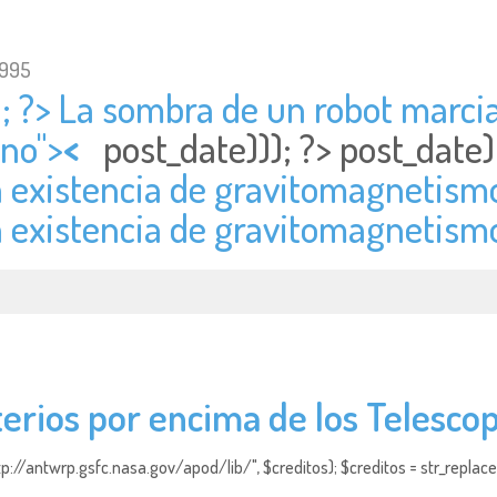
1995
; ?> La sombra de un robot marcia
no">
<
post_date))); ?>
post_date
a existencia de gravitomagnetismo
a existencia de gravitomagnetism
terios por encima de los Telesc
http://antwrp.gsfc.nasa.gov/apod/lib/", $creditos); $creditos = str_replace (