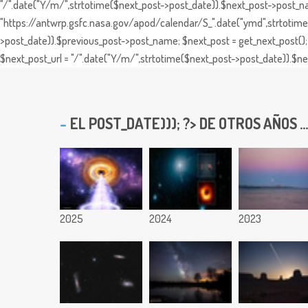
"/".date("Y/m/",strtotime($next_post->post_date)).$next_post->post_nam
"https://antwrp.gsfc.nasa.gov/apod/calendar/S_".date("ymd",strtotime($
>post_date)).$previous_post->post_name; $next_post = get_next_post(); 
$next_post_url = "/".date("Y/m/",strtotime($next_post->post_date)).$nex
EL
POST_DATE))); ?> DE OTROS AÑOS ...
2025
2024
2023