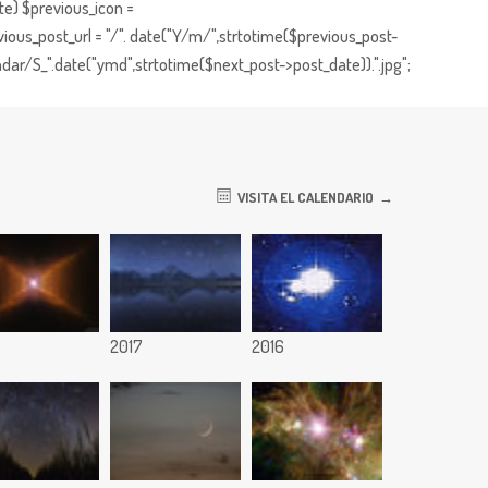
te) $previous_icon =
ious_post_url = "/". date("Y/m/",strtotime($previous_post-
dar/S_".date("ymd",strtotime($next_post->post_date)).".jpg";
VISITA EL CALENDARIO
8
2017
2016