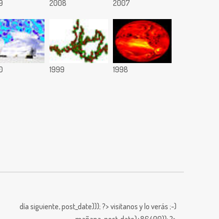
9
2008
2007
0
1999
1998
día siguiente,
post_date))); ?>
visitanos y lo verás ;-)