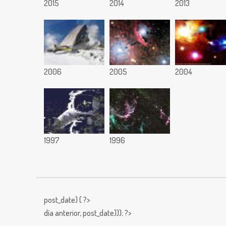
2015
2014
2013
2006
2005
2004
1997
1996
post_date) { ?>
día anterior,
post_date))); ?>