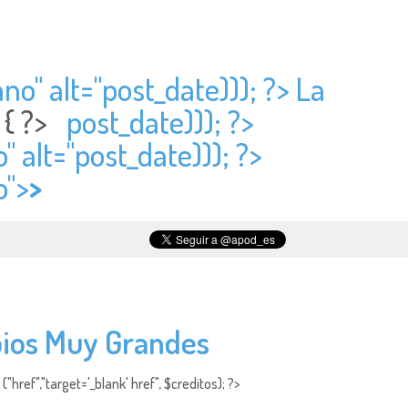
no" alt="
post_date))); ?> La
) { ?>
post_date))); ?>
" alt="
post_date))); ?>
o">
>
opios Muy Grandes
"href","target='_blank' href", $creditos); ?>