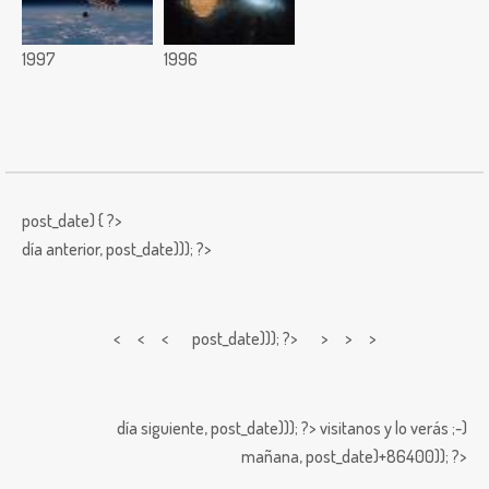
1997
1996
post_date) { ?>
día anterior,
post_date))); ?>
< < <
post_date))); ?> > > >
día siguiente,
post_date))); ?>
visitanos y lo verás ;-)
mañana,
post_date)+86400)); ?>