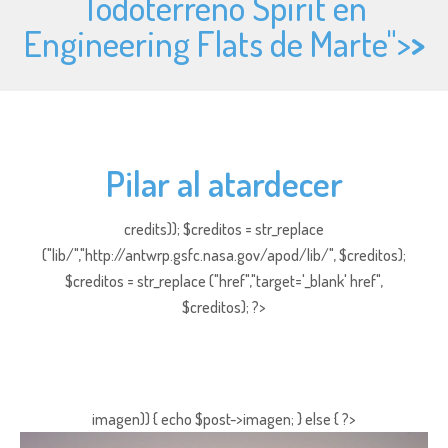
Todoterreno Spirit en
Engineering Flats de Marte">
>
Pilar al atardecer
credits)); $creditos = str_replace
("lib/","http://antwrp.gsfc.nasa.gov/apod/lib/", $creditos);
$creditos = str_replace ("href","target='_blank' href",
$creditos); ?>
imagen)) { echo $post->imagen; } else { ?>