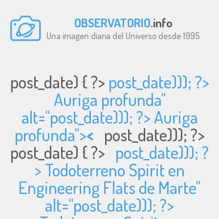
OBSERVATORIO
.info
Una imagen diaria del Universo desde 1995
post_date) { ?>
post_date))); ?>
Auriga profunda"
alt="
post_date))); ?> Auriga
profunda">
<
post_date))); ?>
post_date) { ?>
post_date))); ?
> Todoterreno Spirit en
Engineering Flats de Marte"
alt="
post_date))); ?>