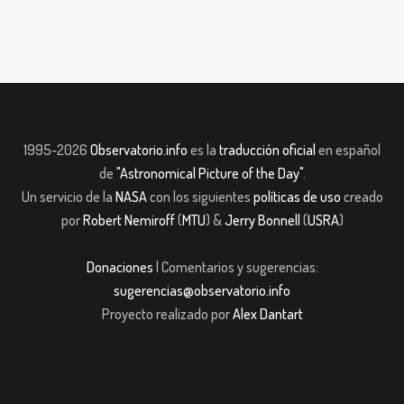
1995-2026
Observatorio.info
es la
traducción oficial
en español
de
"Astronomical Picture of the Day"
.
Un servicio de la
NASA
con los siguientes
políticas de uso
creado
por
Robert Nemiroff
(
MTU
) &
Jerry Bonnell
(
USRA
)
Donaciones
| Comentarios y sugerencias:
sugerencias@observatorio.info
Proyecto realizado por
Alex Dantart
casibom giriş
casibom giriş
Jojobet
casibom giriş