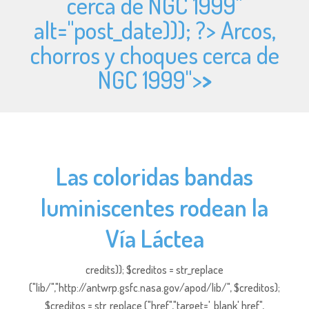
cerca de NGC 1999"
alt="
post_date))); ?> Arcos,
chorros y choques cerca de
NGC 1999">
>
Las coloridas bandas
luminiscentes rodean la
Vía Láctea
credits)); $creditos = str_replace
("lib/","http://antwrp.gsfc.nasa.gov/apod/lib/", $creditos);
$creditos = str_replace ("href","target='_blank' href",