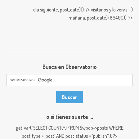
día siguiente,
post_date))); ?>
visitanos y lo verás ;-)
mañana,
post_date)+86400)); ?>
Busca en Observatorio
o si tienes suerte ...
get_var("SELECT COUNT(*) FROM $wpdb->posts WHERE
post_type = 'post' AND post_status = 'publish'"); ?>