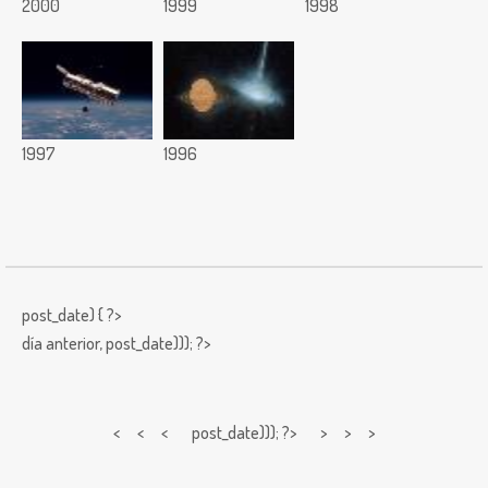
2000
1999
1998
1997
1996
post_date) { ?>
día anterior,
post_date))); ?>
< < <
post_date))); ?> > > >