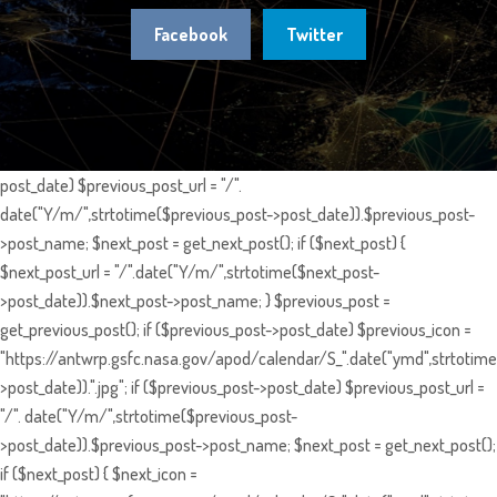
Facebook
Twitter
post_date) $previous_post_url = "/".
date("Y/m/",strtotime($previous_post->post_date)).$previous_post-
>post_name; $next_post = get_next_post(); if ($next_post) {
$next_post_url = "/".date("Y/m/",strtotime($next_post-
>post_date)).$next_post->post_name; } $previous_post =
get_previous_post(); if ($previous_post->post_date) $previous_icon =
"https://antwrp.gsfc.nasa.gov/apod/calendar/S_".date("ymd",strtotime
>post_date)).".jpg"; if ($previous_post->post_date) $previous_post_url =
"/". date("Y/m/",strtotime($previous_post-
>post_date)).$previous_post->post_name; $next_post = get_next_post();
if ($next_post) { $next_icon =