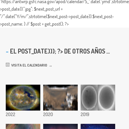
"https://antwrp.gsfc.nasa.gov/apod/calendar/S_".date("ymd",strtotime
>post_date)).".jpg"; $next_post_url =
"/".date("Y/m/",strtotime($next_post->post_date)).$next_post-
>post_name; } // $post = get_post(); ?>
EL
POST_DATE))); ?> DE OTROS AÑOS ...
VISITA EL CALENDARIO
2022
2020
2019