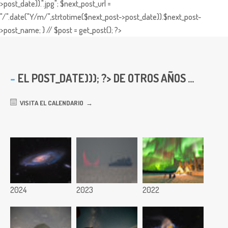
>post_date)).".jpg"; $next_post_url =
"/".date("Y/m/",strtotime($next_post->post_date)).$next_post-
>post_name; } // $post = get_post(); ?>
EL
POST_DATE))); ?> DE OTROS AÑOS ...
VISITA EL CALENDARIO
2024
2023
2022