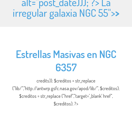
alt="
post_date))); ?> La
irregular galaxia NGC 55">
>
Estrellas Masivas en NGC
6357
credits)); $creditos = str_replace
("lib/","http://antwrp.gsfc.nasa.gov/apod/lib/", $creditos);
$creditos = str_replace ("href","target='_blank' href",
$creditos); ?>