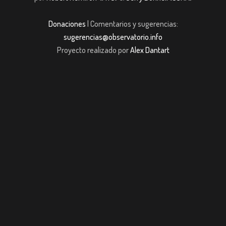
Donaciones
| Comentarios y sugerencias:
sugerencias@observatorio.info
Proyecto realizado por
Alex Dantart
iriş