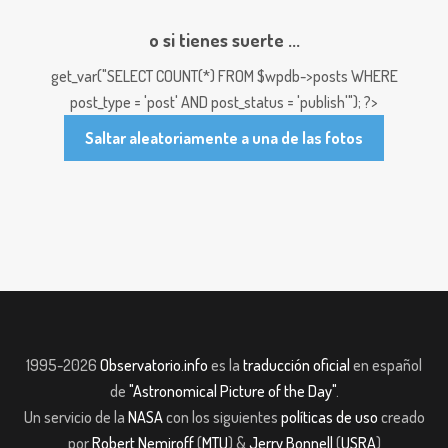
o si tienes suerte ...
get_var("SELECT COUNT(*) FROM $wpdb->posts WHERE
post_type = 'post' AND post_status = 'publish'"); ?>
Saltar aleatoriamente a una de las fotos
1995-2026
Observatorio.info
es la
traducción oficial
en español
de
"Astronomical Picture of the Day"
.
Un servicio de la
NASA
con los siguientes
políticas de uso
creado
por
Robert Nemiroff
(
MTU
) &
Jerry Bonnell
(
USRA
)