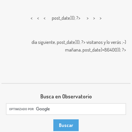
< < <
post_date))); ?> > > >
día siguiente,
post_date))); ?>
visitanos y lo verás ;-)
mañana,
post_date)+86400)); ?>
Busca en Observatorio