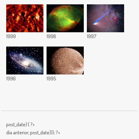
1999
1998
1997
1996
1995
post_date) { ?>
día anterior,
post_date))); ?>