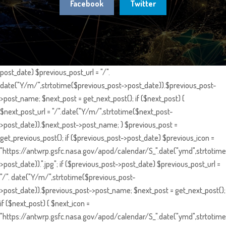
Facebook
Twitter
post_date) $previous_post_url = "/".
date("Y/m/",strtotime($previous_post->post_date)).$previous_post-
>post_name; $next_post = get_next_post(); if ($next_post) {
$next_post_url = "/".date("Y/m/",strtotime($next_post-
>post_date)).$next_post->post_name; } $previous_post =
get_previous_post(); if ($previous_post->post_date) $previous_icon =
"https://antwrp.gsfc.nasa.gov/apod/calendar/S_".date("ymd",strtotime
>post_date)).".jpg"; if ($previous_post->post_date) $previous_post_url =
"/". date("Y/m/",strtotime($previous_post-
>post_date)).$previous_post->post_name; $next_post = get_next_post();
if ($next_post) { $next_icon =
"https://antwrp.gsfc.nasa.gov/apod/calendar/S_".date("ymd",strtotime