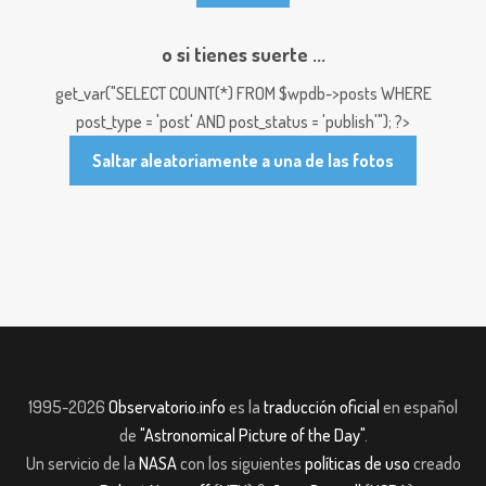
o si tienes suerte ...
get_var("SELECT COUNT(*) FROM $wpdb->posts WHERE
post_type = 'post' AND post_status = 'publish'"); ?>
Saltar aleatoriamente a una de las fotos
1995-2026
Observatorio.info
es la
traducción oficial
en español
de
"Astronomical Picture of the Day"
.
Un servicio de la
NASA
con los siguientes
políticas de uso
creado