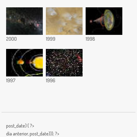
2000
1999
1998
1997
1996
post_date) { ?>
día anterior,
post_date))); ?>