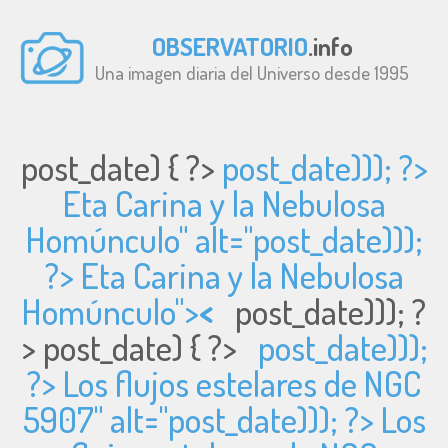
OBSERVATORIO
.info
Una imagen diaria del Universo desde 1995
post_date) { ?>
post_date))); ?>
Eta Carina y la Nebulosa
Homúnculo" alt="
post_date)));
?> Eta Carina y la Nebulosa
Homúnculo">
<
post_date))); ?
>
post_date) { ?>
post_date)));
?> Los flujos estelares de NGC
5907" alt="
post_date))); ?> Los