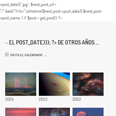
>post_date)).".jpg"; $next_post_url =
"/".date("Y/m/",strtotime($next_post->post_date)).$next_post-
>post_name; } // $post = get_post(); ?>
EL
POST_DATE))); ?> DE OTROS AÑOS ...
VISITA EL CALENDARIO
2024
2023
2022