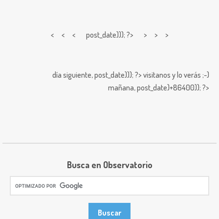
< < <
post_date))); ?> > > >
día siguiente,
post_date))); ?>
visitanos y lo verás ;-)
mañana,
post_date)+86400)); ?>
Busca en Observatorio