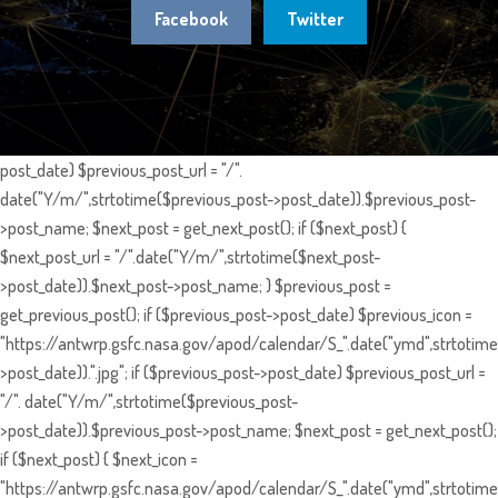
Facebook
Twitter
post_date) $previous_post_url = "/".
date("Y/m/",strtotime($previous_post->post_date)).$previous_post-
>post_name; $next_post = get_next_post(); if ($next_post) {
$next_post_url = "/".date("Y/m/",strtotime($next_post-
>post_date)).$next_post->post_name; } $previous_post =
get_previous_post(); if ($previous_post->post_date) $previous_icon =
"https://antwrp.gsfc.nasa.gov/apod/calendar/S_".date("ymd",strtotime
>post_date)).".jpg"; if ($previous_post->post_date) $previous_post_url =
"/". date("Y/m/",strtotime($previous_post-
>post_date)).$previous_post->post_name; $next_post = get_next_post();
if ($next_post) { $next_icon =
"https://antwrp.gsfc.nasa.gov/apod/calendar/S_".date("ymd",strtotime