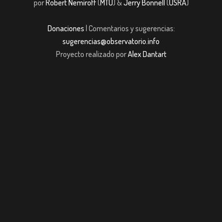
por
Robert Nemiroff
(
MTU
) &
Jerry Bonnell
(
USRA
)
Donaciones
| Comentarios y sugerencias:
sugerencias@observatorio.info
Proyecto realizado por
Alex Dantart
m giriş
casibom giriş
Jojobet
casibom giriş