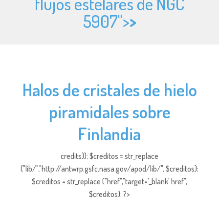
flujos estelares de NGC
5907">
>
Halos de cristales de hielo
piramidales sobre
Finlandia
credits)); $creditos = str_replace
("lib/","http://antwrp.gsfc.nasa.gov/apod/lib/", $creditos);
$creditos = str_replace ("href","target='_blank' href",
$creditos); ?>