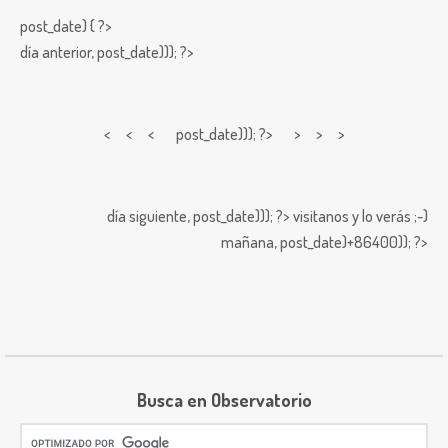
post_date) { ?>
día anterior,
post_date))); ?>
< < <
post_date))); ?> > > >
día siguiente,
post_date))); ?>
visitanos y lo verás ;-)
mañana,
post_date)+86400)); ?>
Busca en Observatorio