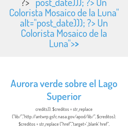
?>
post_date))); ?> Un
Colorista Mosaico de la Luna"
alt="
post_date))); ?> Un
Colorista Mosaico de la
Luna">
>
Aurora verde sobre el Lago
Superior
credits)); $creditos = str_replace
("lib/","http://antwrp.gsfc.nasa.gov/apod/lib/", $creditos);
$creditos = str_replace ("href","target='_blank' href",