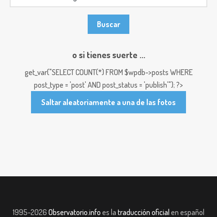
o si tienes suerte ...
get_var("SELECT COUNT(*) FROM $wpdb->posts WHERE
post_type = 'post' AND post_status = 'publish'"); ?>
Saltar aleatoriamente a una de las fotos
1995-2026
Observatorio.info
es la
traducción oficial
en español