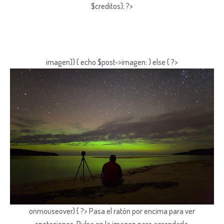
$creditos); ?>
imagen)) { echo $post->imagen; } else { ?>
onmouseover) { ?> Pasa el ratón por encima para ver