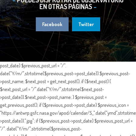
EN OTRAS PÁGINAS
Facebook
Twitter
post_date) $previous_post_url = "/".
date("Y/m/",strtotime($previous_post->post_date)).$previous_post-
>post_name; $next_post = get_next_post(); if ($next_post) {
$next_post_url = "/".date("Y/m/",strtotime($next_post-
>post_date)).$next_post->post_name; } $previous_post =
get_previous_post(); if ($previous_post->post_date) $previous_icon =
"https://antwrp.gsfc.nasa.gov/apod/calendar/S_".date("ymd",strtotime
>post_date)).".jpg"; if ($previous_post->post_date) $previous_post_url =
"/". date("Y/m/",strtotime($previous_post-