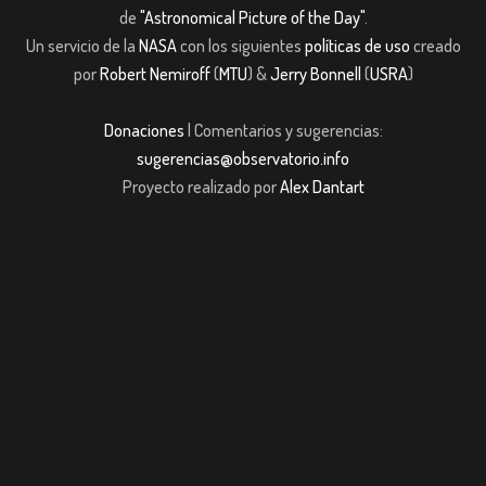
de
"Astronomical Picture of the Day"
.
Un servicio de la
NASA
con los siguientes
políticas de uso
creado
por
Robert Nemiroff
(
MTU
) &
Jerry Bonnell
(
USRA
)
Donaciones
| Comentarios y sugerencias:
sugerencias@observatorio.info
Proyecto realizado por
Alex Dantart
bet giriş
casibom giriş
Jojobet
casibom giriş
Jojobet
casibom