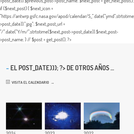
>post_date)).$previous_post->post_name; $next_post = get_next_post();
if ($next_post) { $next_icon =
"https://antwrp.gsfc.nasa.gov/apod/calendar/S_".date("ymd",strtotime
>post_date)).".jpg"; $next_post_url =
"/".date("Y/m/",strtotime($next_post->post_date)).$next_post-
>post_name; } // $post = get_post(); ?>
EL
POST_DATE))); ?> DE OTROS AÑOS ...
VISITA EL CALENDARIO
2024
2023
2022