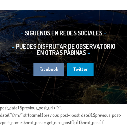
SIGUENOS EN REDES SOCIALES
PUEDES DISFRUTAR DE OBSERVATORIO
EN OTRAS PÁGINAS
Facebook
Twitter
post_date) $previous_post_url = "/".
date("Y/m/",strtotime($previous_post->post_date)).$previous_post-
>post_name; $next_post = get_next_post(); if ($next_post) {