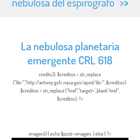
nebulosa del espirógrafo ">
>
La nebulosa planetaria
emergente CRL 618
credits)); $creditos = str_replace
("lib/","http://antwrp.gsfc.nasa.gov/apod/lib/", $creditos);
$creditos = str_replace ("href","target='_blank' href",
$creditos); ?>
imagen)) { echo $post->imagen; } else { ?>