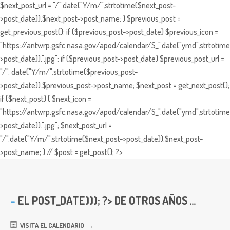
$next_post_url = "/".date("Y/m/",strtotime($next_post-
>post_date)).$next_post->post_name; } $previous_post =
get_previous_post(); if ($previous_post->post_date) $previous_icon =
"https://antwrp.gsfc.nasa.gov/apod/calendar/S_".date("ymd",strtotime
>post_date)).".jpg"; if ($previous_post->post_date) $previous_post_url =
"/". date("Y/m/",strtotime($previous_post-
>post_date)).$previous_post->post_name; $next_post = get_next_post();
if ($next_post) { $next_icon =
"https://antwrp.gsfc.nasa.gov/apod/calendar/S_".date("ymd",strtotime
>post_date)).".jpg"; $next_post_url =
"/".date("Y/m/",strtotime($next_post->post_date)).$next_post-
>post_name; } // $post = get_post(); ?>
EL
POST_DATE))); ?> DE OTROS AÑOS ...
VISITA EL CALENDARIO