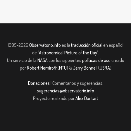
1995-2026
Observatorio.info
es la
traducción oficial
en español
de
"Astronomical Picture of the Day"
.
Un servicio de la
NASA
con los siguientes
políticas de uso
creado
por
Robert Nemiroff
(
MTU
) &
Jerry Bonnell
(
USRA
)
Donaciones
| Comentarios y sugerencias:
sugerencias@observatorio.info
Proyecto realizado por
Alex Dantart
pashabet
Casibom