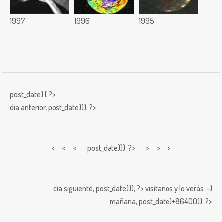
1997
1996
1995
post_date) { ?>
día anterior,
post_date))); ?>
< < <
post_date))); ?> > > >
día siguiente,
post_date))); ?>
visitanos y lo verás ;-)
mañana,
post_date)+86400)); ?>