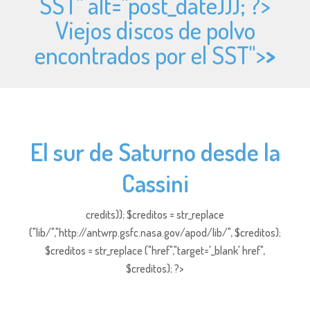
SST" alt="
post_date))); ?>
Viejos discos de polvo
encontrados por el SST">
>
El sur de Saturno desde la
Cassini
credits)); $creditos = str_replace
("lib/","http://antwrp.gsfc.nasa.gov/apod/lib/", $creditos);
$creditos = str_replace ("href","target='_blank' href",
$creditos); ?>