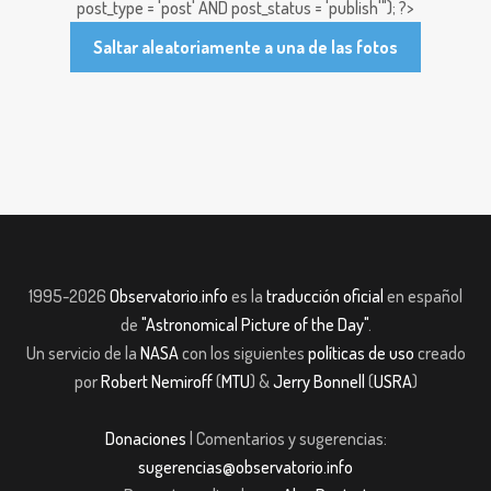
post_type = 'post' AND post_status = 'publish'"); ?>
Saltar aleatoriamente a una de las fotos
1995-2026
Observatorio.info
es la
traducción oficial
en español
de
"Astronomical Picture of the Day"
.
Un servicio de la
NASA
con los siguientes
políticas de uso
creado
por
Robert Nemiroff
(
MTU
) &
Jerry Bonnell
(
USRA
)
Donaciones
| Comentarios y sugerencias:
sugerencias@observatorio.info