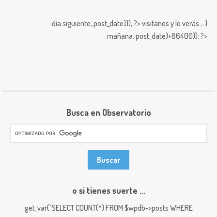
día siguiente,
post_date))); ?>
visitanos y lo verás ;-)
mañana,
post_date)+86400)); ?>
Busca en Observatorio
o si tienes suerte ...
get_var("SELECT COUNT(*) FROM $wpdb->posts WHERE