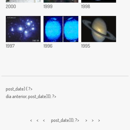
2000
1999
1998
1997
1996
1995
post_date) { ?>
día anterior,
post_date))); ?>
< < <
post_date))); ?> > > >