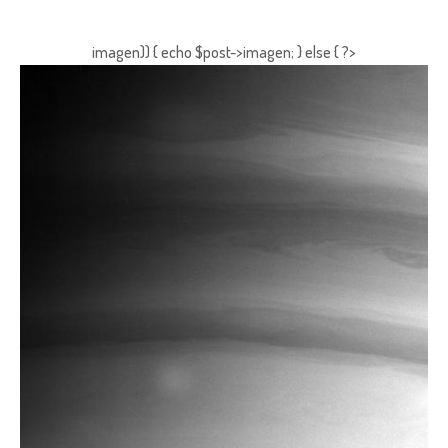
imagen)) { echo $post->imagen; } else { ?>