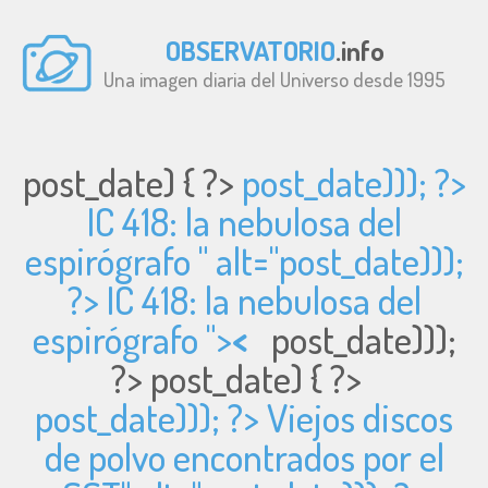
OBSERVATORIO
.info
Una imagen diaria del Universo desde 1995
post_date) { ?>
post_date))); ?>
IC 418: la nebulosa del
espirógrafo " alt="
post_date)));
?> IC 418: la nebulosa del
espirógrafo ">
<
post_date)));
?>
post_date) { ?>
post_date))); ?> Viejos discos
de polvo encontrados por el