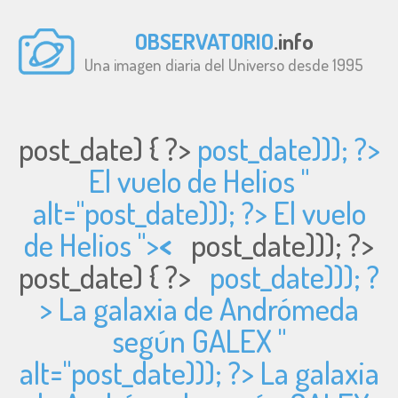
OBSERVATORIO
.info
Una imagen diaria del Universo desde 1995
post_date) { ?>
post_date))); ?>
El vuelo de Helios "
alt="
post_date))); ?> El vuelo
de Helios ">
<
post_date))); ?>
post_date) { ?>
post_date))); ?
> La galaxia de Andrómeda
según GALEX "
alt="
post_date))); ?> La galaxia