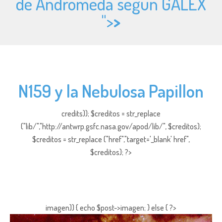
de Andrómeda según GALEX
">
>
N159 y la Nebulosa Papillon
credits)); $creditos = str_replace
("lib/","http://antwrp.gsfc.nasa.gov/apod/lib/", $creditos);
$creditos = str_replace ("href","target='_blank' href",
$creditos); ?>
imagen)) { echo $post->imagen; } else { ?>