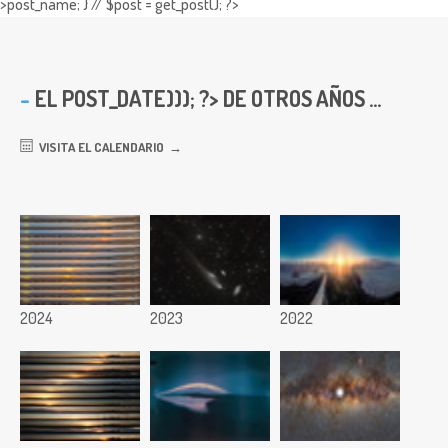
>post_name; } // $post = get_post(); ?>
EL
POST_DATE))); ?> DE OTROS AÑOS ...
VISITA EL CALENDARIO
2024
2023
2022