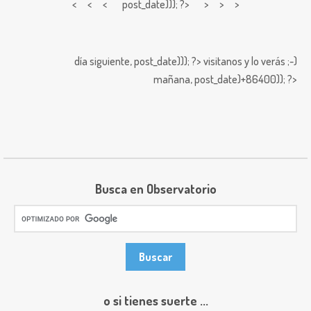
< < <
post_date))); ?> > > >
día siguiente,
post_date))); ?>
visitanos y lo verás ;-)
mañana,
post_date)+86400)); ?>
Busca en Observatorio
o si tienes suerte ...