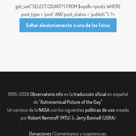
get_var("SELECT COUNT(*) FROM $wpdb->posts WHERE
post_type = 'post' AND post_status = 'publish'"); ?>
Saltar aleatoriamente a una de las fotos
1995-2026
Observatorio.info
es la
traducción oficial
en español
de
"Astronomical Picture of the Day"
.
Un servicio de la
NASA
con los siguientes
políticas de uso
creado
por
Robert Nemiroff
(
MTU
) &
Jerry Bonnell
(
USRA
)
Donaciones
| Comentarios y sugerencias: