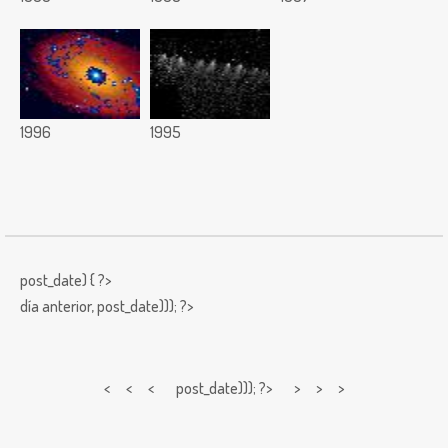
1996
1995
post_date) { ?>
día anterior,
post_date))); ?>
< < <
post_date))); ?> > > >