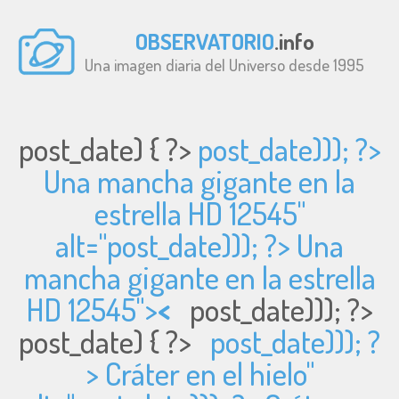
OBSERVATORIO
.info
Una imagen diaria del Universo desde 1995
post_date) { ?>
post_date))); ?>
Una mancha gigante en la
estrella HD 12545"
alt="
post_date))); ?> Una
mancha gigante en la estrella
HD 12545">
<
post_date))); ?>
post_date) { ?>
post_date))); ?
> Cráter en el hielo"