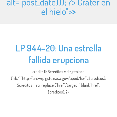
alt="
post_date))); ?> Cráter en
el hielo">
>
LP 944-20: Una estrella
fallida erupciona
credits)); $creditos = str_replace
("lib/","http://antwrp.gsfc.nasa.gov/apod/lib/", $creditos);
$creditos = str_replace ("href","target='_blank' href",
$creditos); ?>