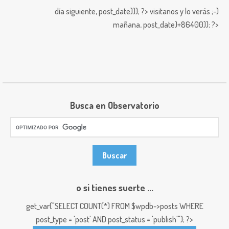
día siguiente,
post_date))); ?>
visitanos y lo verás ;-)
mañana,
post_date)+86400)); ?>
Busca en Observatorio
o si tienes suerte ...
get_var("SELECT COUNT(*) FROM $wpdb->posts WHERE
post_type = 'post' AND post_status = 'publish'"); ?>