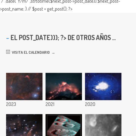
"/".date("Y/m/",strtotime($next_post->post_date)).$next_post-
>post_name; } // $post = get_post(); ?>
EL
POST_DATE))); ?> DE OTROS AÑOS ...
VISITA EL CALENDARIO
2023
2021
2020