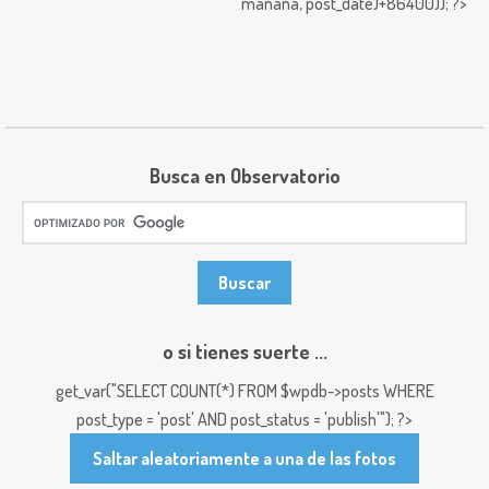
mañana,
post_date)+86400)); ?>
Busca en Observatorio
o si tienes suerte ...
get_var("SELECT COUNT(*) FROM $wpdb->posts WHERE
post_type = 'post' AND post_status = 'publish'"); ?>
Saltar aleatoriamente a una de las fotos