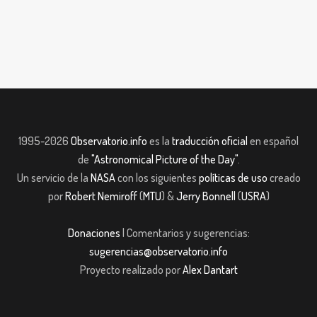
1995-2026
Observatorio.info
es la
traducción oficial
en español
de
"Astronomical Picture of the Day"
.
Un servicio de la
NASA
con los siguientes
políticas de uso
creado
por
Robert Nemiroff
(
MTU
) &
Jerry Bonnell
(
USRA
)
Donaciones
| Comentarios y sugerencias:
sugerencias@observatorio.info
Proyecto realizado por
Alex Dantart
pashabet
Casibom