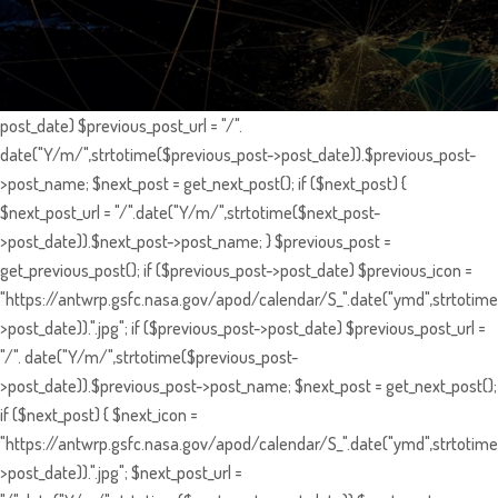
post_date) $previous_post_url = "/".
date("Y/m/",strtotime($previous_post->post_date)).$previous_post-
>post_name; $next_post = get_next_post(); if ($next_post) {
$next_post_url = "/".date("Y/m/",strtotime($next_post-
>post_date)).$next_post->post_name; } $previous_post =
get_previous_post(); if ($previous_post->post_date) $previous_icon =
"https://antwrp.gsfc.nasa.gov/apod/calendar/S_".date("ymd",strtotime
>post_date)).".jpg"; if ($previous_post->post_date) $previous_post_url =
"/". date("Y/m/",strtotime($previous_post-
>post_date)).$previous_post->post_name; $next_post = get_next_post();
if ($next_post) { $next_icon =
"https://antwrp.gsfc.nasa.gov/apod/calendar/S_".date("ymd",strtotime
>post_date)).".jpg"; $next_post_url =