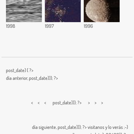
1998
1997
1996
post_date) { ?>
día anterior,
post_date))); ?>
< < <
post_date))); ?> > > >
día siguiente,
post_date))); ?>
visitanos y lo verás ;-)