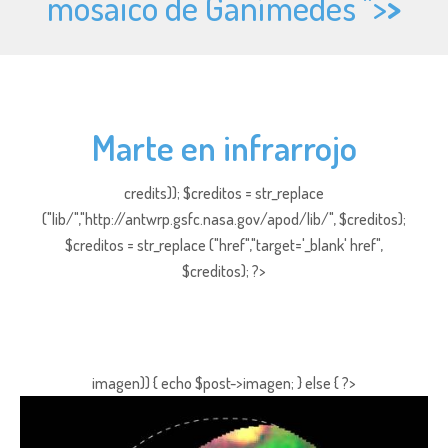
mosaico de Ganímedes ">
>
Marte en infrarrojo
credits)); $creditos = str_replace
("lib/","http://antwrp.gsfc.nasa.gov/apod/lib/", $creditos);
$creditos = str_replace ("href","target='_blank' href",
$creditos); ?>
imagen)) { echo $post->imagen; } else { ?>