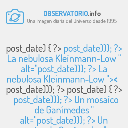
OBSERVATORIO
.info
Una imagen diaria del Universo desde 1995
post_date) { ?>
post_date))); ?>
La nebulosa Kleinmann-Low "
alt="
post_date))); ?> La
nebulosa Kleinmann-Low ">
<
post_date))); ?>
post_date) { ?>
post_date))); ?> Un mosaico
de Ganímedes "
alt="
post_date))); ?> Un