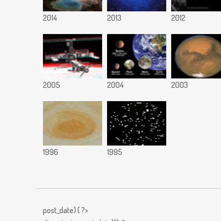
2014
2013
2012
2005
2004
2003
1996
1995
post_date) { ?>