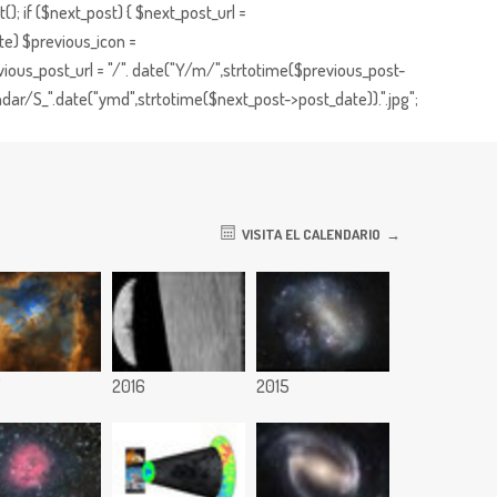
; if ($next_post) { $next_post_url =
te) $previous_icon =
ious_post_url = "/". date("Y/m/",strtotime($previous_post-
dar/S_".date("ymd",strtotime($next_post->post_date)).".jpg";
VISITA EL CALENDARIO
7
2016
2015