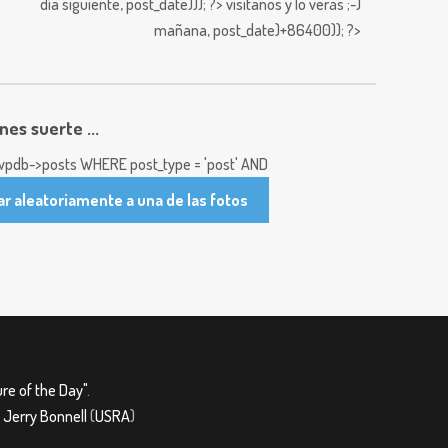
día siguiente,
post_date))); ?>
visitanos y lo verás ;-)
mañana,
post_date)+86400)); ?>
enes suerte ...
pdb->posts WHERE post_type = 'post' AND
ar aleatoriamente a una de las fotos
re of the Day"
.
&
Jerry Bonnell
(
USRA
)