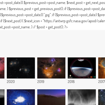
st->post_date)).$previous_post->post_name; $next_post = get_next_post()
e; } $previous_post = get_previous_post(); if ($previous_post->post_da
previous_post->post_date)).".jpg"; if ($previous_post->post_date) $prev
if ($next_post) { $next_icon = "https://antwrp.gsfc.nasa.gov/apod/calen
t_post->post_name; } // $post = get_post(); ?>
2020
2019
2018
201