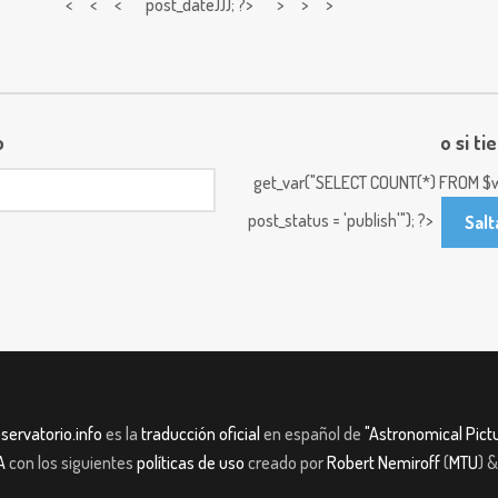
< < <
post_date))); ?> > > >
o
o si ti
get_var("SELECT COUNT(*) FROM $w
post_status = 'publish'"); ?>
Salt
servatorio.info
es la
traducción oficial
en español de
"Astronomical Pictu
A
con los siguientes
políticas de uso
creado por
Robert Nemiroff
(
MTU
) 