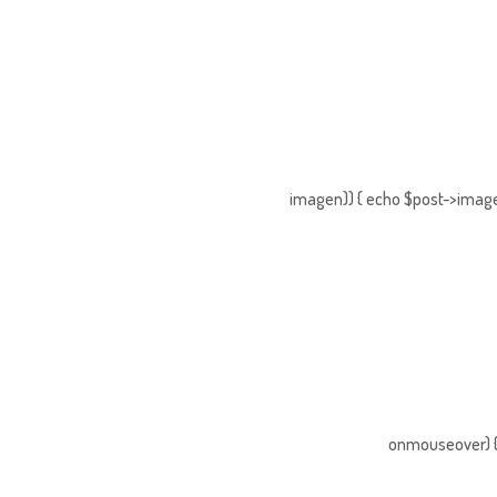
imagen)) { echo $post->imagen
onmouseover) { 