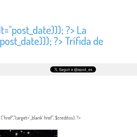
t="
post_date))); ?> La
post_date))); ?> Trífida de
"href","target='_blank' href", $creditos); ?>