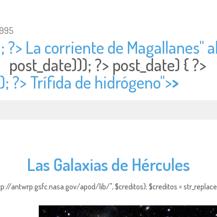
1995
; ?> La corriente de Magallanes" al
post_date))); ?>
post_date) { ?>
); ?> Trífida de hidrógeno">
>
Las Galaxias de Hércules
http://antwrp.gsfc.nasa.gov/apod/lib/", $creditos); $creditos = str_replace (