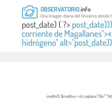
OBSERVATORIO
.info
Una imagen diaria del Universo desde 
post_date) { ?>
post_date)))
corriente de Magallanes">
<
hidrógeno" alt="
post_date))
credits)); $creditos = str_replace ("lib/","