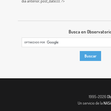
día anterior,
post_date))); ?>
Busca en Observatori
1995-2026
Ob
Un servicio de la
NAS