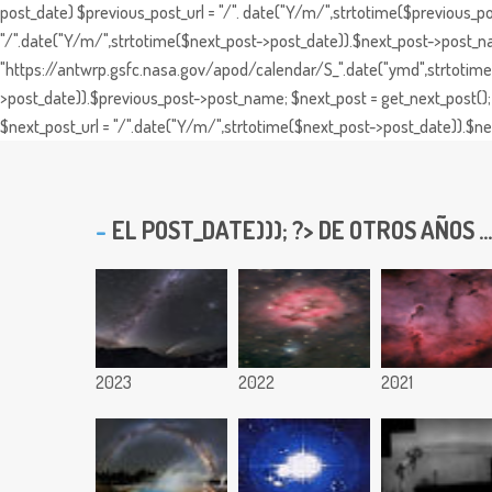
post_date) $previous_post_url = "/". date("Y/m/",strtotime($previous_po
"/".date("Y/m/",strtotime($next_post->post_date)).$next_post->post_nam
"https://antwrp.gsfc.nasa.gov/apod/calendar/S_".date("ymd",strtotime($
>post_date)).$previous_post->post_name; $next_post = get_next_post(); 
$next_post_url = "/".date("Y/m/",strtotime($next_post->post_date)).$nex
EL
POST_DATE))); ?> DE OTROS AÑOS ...
2023
2022
2021