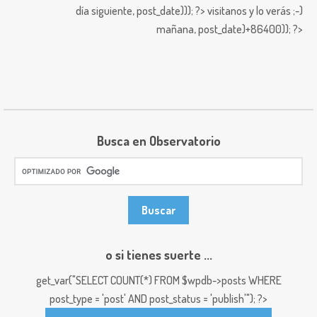
día siguiente,
post_date))); ?>
visitanos y lo verás ;-)
mañana,
post_date)+86400)); ?>
Busca en Observatorio
o si tienes suerte ...
get_var("SELECT COUNT(*) FROM $wpdb->posts WHERE
post_type = 'post' AND post_status = 'publish'"); ?>