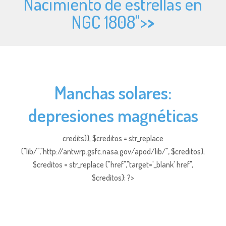
Nacimiento de estrellas en
NGC 1808">
>
Manchas solares:
depresiones magnéticas
credits)); $creditos = str_replace
("lib/","http://antwrp.gsfc.nasa.gov/apod/lib/", $creditos);
$creditos = str_replace ("href","target='_blank' href",
$creditos); ?>