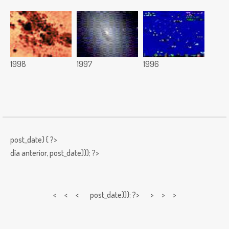
1998
1997
1996
post_date) { ?>
día anterior,
post_date))); ?>
< < <
post_date))); ?> > > >