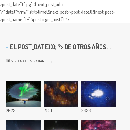
>post_date)).".jpg"; $next_post_url =
"/".date("Y/m/",strtotime($next_post->post_date)).$next_post-
>post_name; } // $post = get_post(); ?>
EL
POST_DATE))); ?> DE OTROS AÑOS ...
VISITA EL CALENDARIO
2022
2021
2020