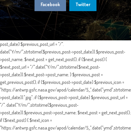
Facebook
Twitter
post_date) $previous_post_url = "/".
date("Y/m/",strtotime($previous_post->post_date)).$previous_post-
>post_name; $next_post = get_next_post(); if ($next_post) {
$next_post_url = "/".date("Y/m/",strtotime($next_post-
>post_date)).$next_post->post_name; } $previous_post =
get_previous_post(); if ($previous_post->post_date) $previous_icon =
"https://antwrp.gsfc.nasa.gov/apod/calendar/S_".date("ymd",strtotime
>post_date)).".jpg"; if ($previous_post->post_date) $previous_post_url =
"/". date("Y/m/",strtotime($previous_post-
>post_date)).$previous_post->post_name; $next_post = get_next_post();
if ($next_post) { $next_icon =
"https://antwrp.gsfc.nasa.gov/apod/calendar/S_".date("ymd",strtotime