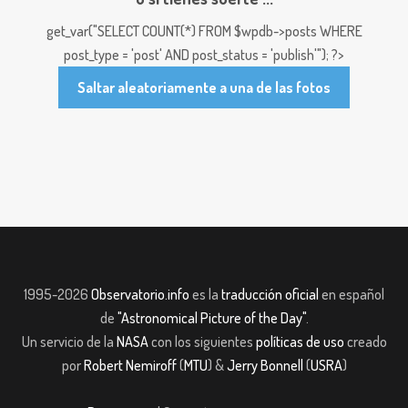
get_var("SELECT COUNT(*) FROM $wpdb->posts WHERE
post_type = 'post' AND post_status = 'publish'"); ?>
Saltar aleatoriamente a una de las fotos
1995-2026
Observatorio.info
es la
traducción oficial
en español
de
"Astronomical Picture of the Day"
.
Un servicio de la
NASA
con los siguientes
políticas de uso
creado
por
Robert Nemiroff
(
MTU
) &
Jerry Bonnell
(
USRA
)