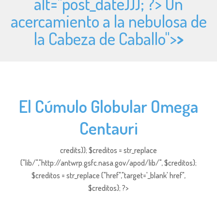
alt="
post_date))); ?> Un
acercamiento a la nebulosa de
la Cabeza de Caballo">
>
El Cúmulo Globular Omega
Centauri
credits)); $creditos = str_replace
("lib/","http://antwrp.gsfc.nasa.gov/apod/lib/", $creditos);
$creditos = str_replace ("href","target='_blank' href",
$creditos); ?>