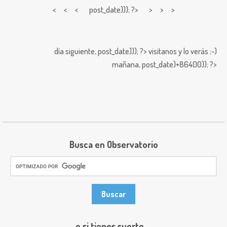
< < <
post_date))); ?> > > >
día siguiente,
post_date))); ?>
visitanos y lo verás ;-)
mañana,
post_date)+86400)); ?>
Busca en Observatorio
o si tienes suerte ...