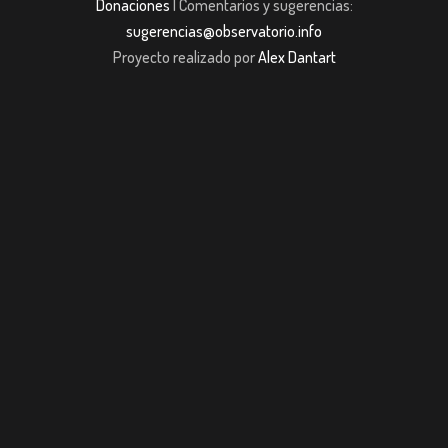
Donaciones
| Comentarios y sugerencias:
sugerencias@observatorio.info
Proyecto realizado por
Alex Dantart
ojobet giriş
casibom giriş
casibom
Grandpashabet
JOJOBET
casibom