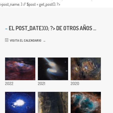
>post_name; } // $post = get_post(); ?>
EL
POST_DATE))); ?> DE OTROS AÑOS ...
VISITA EL CALENDARIO
2022
2021
2020