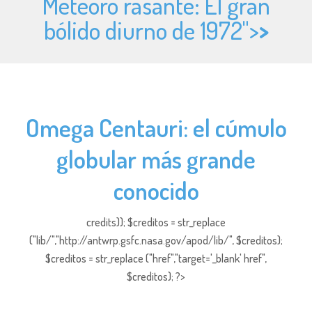
Meteoro rasante: El gran
bólido diurno de 1972">
>
Omega Centauri: el cúmulo
globular más grande
conocido
credits)); $creditos = str_replace
("lib/","http://antwrp.gsfc.nasa.gov/apod/lib/", $creditos);
$creditos = str_replace ("href","target='_blank' href",
$creditos); ?>