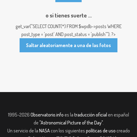
o si tienes suerte ...
get_var("SELECT COUNT(*) FROM $wpdb->posts WHERE
post_type = 'post' AND post_status = 'publish'"); ?>
Saltar aleatoriamente a una de las fotos
1995-2026
Observatorio.info
es la
traducción oficial
en español
de
"Astronomical Picture of the Day"
.
Un servicio de la
NASA
con los siguientes
políticas de uso
creado