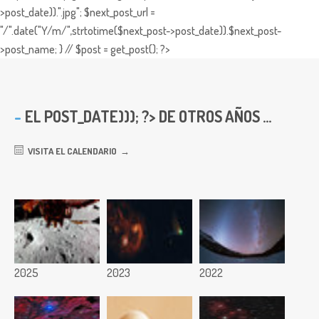
>post_date)).".jpg"; $next_post_url =
"/".date("Y/m/",strtotime($next_post->post_date)).$next_post-
>post_name; } // $post = get_post(); ?>
EL
POST_DATE))); ?> DE OTROS AÑOS ...
VISITA EL CALENDARIO
2025
2023
2022