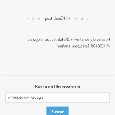
< < <
post_date))); ?> > > >
día siguiente,
post_date))); ?>
visitanos y lo verás ;-)
mañana,
post_date)+86400)); ?>
Busca en Observatorio