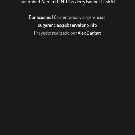
por
Robert Nemiroff
(
MTU
) &
Jerry Bonnell
(
USRA
)
Donaciones
| Comentarios y sugerencias:
sugerencias@observatorio.info
Proyecto realizado por
Alex Dantart
OBET