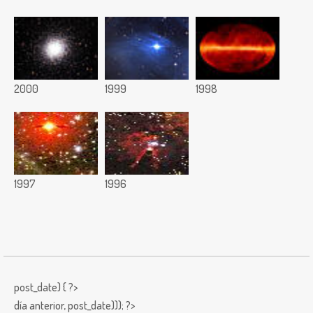
2000
1999
1998
1997
1996
post_date) { ?>
día anterior,
post_date))); ?>