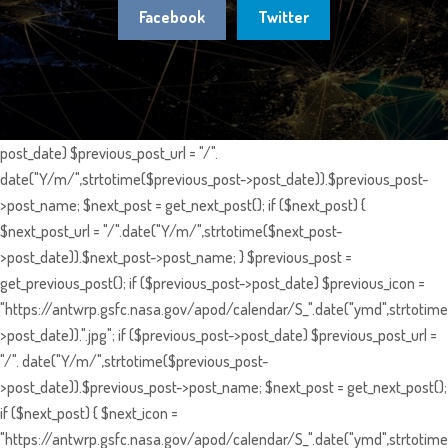
Facebook
Twitter
post_date) $previous_post_url = "/".
date("Y/m/",strtotime($previous_post->post_date)).$previous_post-
>post_name; $next_post = get_next_post(); if ($next_post) {
$next_post_url = "/".date("Y/m/",strtotime($next_post-
>post_date)).$next_post->post_name; } $previous_post =
get_previous_post(); if ($previous_post->post_date) $previous_icon =
"https://antwrp.gsfc.nasa.gov/apod/calendar/S_".date("ymd",strtotime
>post_date)).".jpg"; if ($previous_post->post_date) $previous_post_url =
"/". date("Y/m/",strtotime($previous_post-
>post_date)).$previous_post->post_name; $next_post = get_next_post();
if ($next_post) { $next_icon =
"https://antwrp.gsfc.nasa.gov/apod/calendar/S_".date("ymd",strtotime