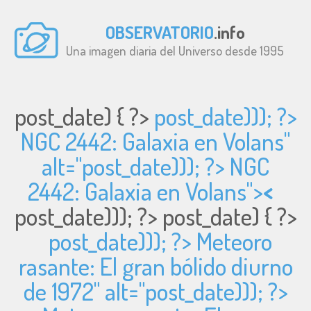
OBSERVATORIO
.info
Una imagen diaria del Universo desde 1995
post_date) { ?>
post_date))); ?>
NGC 2442: Galaxia en Volans"
alt="
post_date))); ?> NGC
2442: Galaxia en Volans">
<
post_date))); ?>
post_date) { ?>
post_date))); ?> Meteoro
rasante: El gran bólido diurno
de 1972" alt="
post_date))); ?>