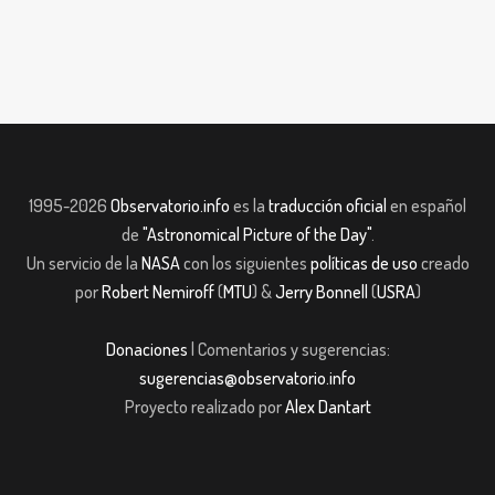
1995-2026
Observatorio.info
es la
traducción oficial
en español
de
"Astronomical Picture of the Day"
.
Un servicio de la
NASA
con los siguientes
políticas de uso
creado
por
Robert Nemiroff
(
MTU
) &
Jerry Bonnell
(
USRA
)
Donaciones
| Comentarios y sugerencias:
sugerencias@observatorio.info
Proyecto realizado por
Alex Dantart
t Giriş
jojobet giriş
casibom giriş
casibom
Grandpashabet
JOJOBET
casib