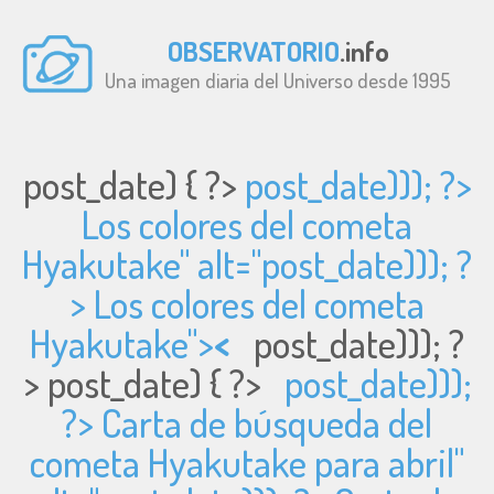
OBSERVATORIO
.info
Una imagen diaria del Universo desde 1995
post_date) { ?>
post_date))); ?>
Los colores del cometa
Hyakutake" alt="
post_date))); ?
> Los colores del cometa
Hyakutake">
<
post_date))); ?
>
post_date) { ?>
post_date)));
?> Carta de búsqueda del
cometa Hyakutake para abril"