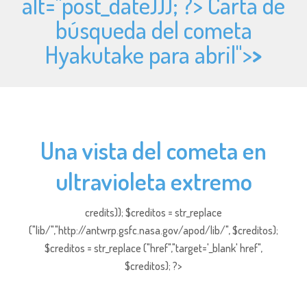
alt="
post_date))); ?> Carta de
búsqueda del cometa
Hyakutake para abril">
>
Una vista del cometa en
ultravioleta extremo
credits)); $creditos = str_replace
("lib/","http://antwrp.gsfc.nasa.gov/apod/lib/", $creditos);
$creditos = str_replace ("href","target='_blank' href",
$creditos); ?>