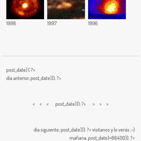
1998
1997
1996
post_date) { ?>
día anterior,
post_date))); ?>
< < <
post_date))); ?> > > >
día siguiente,
post_date))); ?>
visitanos y lo verás ;-)
mañana,
post_date)+86400)); ?>