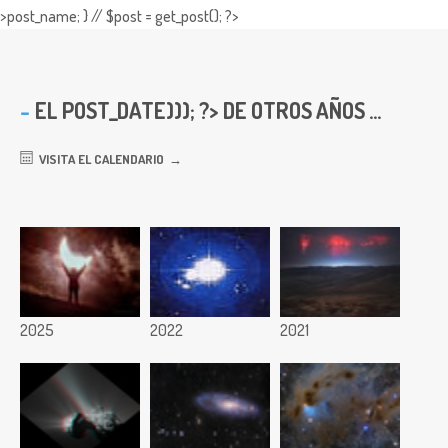
>post_name; } // $post = get_post(); ?>
EL
POST_DATE))); ?> DE OTROS AÑOS ...
VISITA EL CALENDARIO
2025
2022
2021