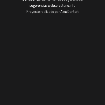
sugerencias@observatorio.info
Proyecto realizado por
Alex Dantart
jojobet giriş
casibom giriş
Jojobet
casibom giriş
Jojobet
casibom