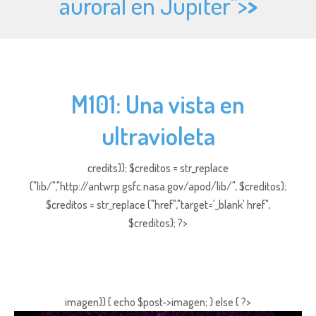
auroral en Júpiter">
>
M101: Una vista en
ultravioleta
credits)); $creditos = str_replace
("lib/","http://antwrp.gsfc.nasa.gov/apod/lib/", $creditos);
$creditos = str_replace ("href","target='_blank' href",
$creditos); ?>
imagen)) { echo $post->imagen; } else { ?>