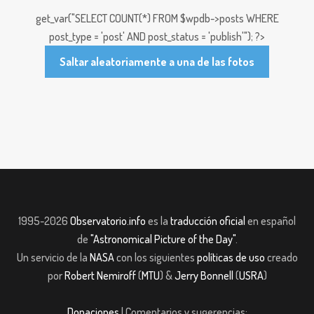
get_var("SELECT COUNT(*) FROM $wpdb->posts WHERE
post_type = 'post' AND post_status = 'publish'"); ?>
Saltar aleatoriamente a una de las fotos
1995-2026
Observatorio.info
es la
traducción oficial
en español
de
"Astronomical Picture of the Day"
.
Un servicio de la
NASA
con los siguientes
políticas de uso
creado
por
Robert Nemiroff
(
MTU
) &
Jerry Bonnell
(
USRA
)
Donaciones
| Comentarios y sugerencias: