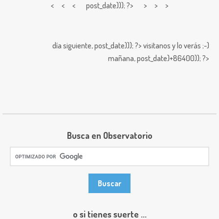
< < <
post_date))); ?> > > >
día siguiente,
post_date))); ?>
visitanos y lo verás ;-)
mañana,
post_date)+86400)); ?>
Busca en Observatorio
o si tienes suerte ...