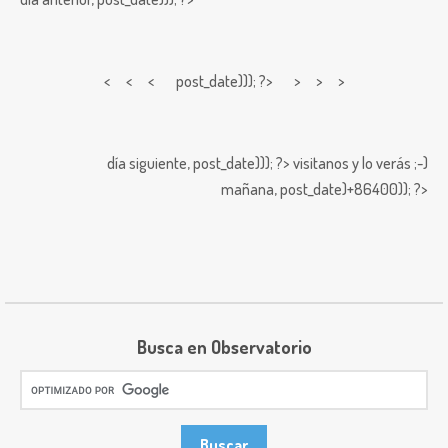
< < <
post_date))); ?> > > >
día siguiente,
post_date))); ?>
visitanos y lo verás ;-)
mañana,
post_date)+86400)); ?>
Busca en Observatorio