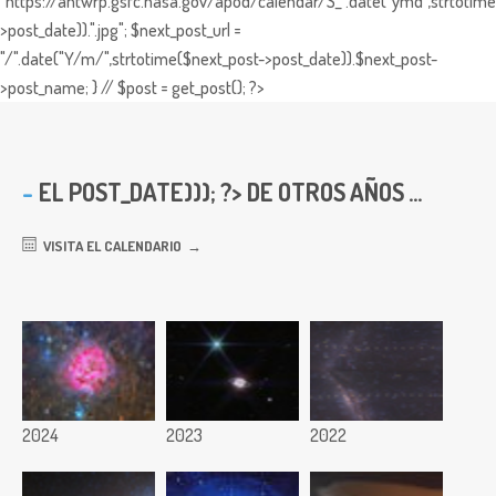
"https://antwrp.gsfc.nasa.gov/apod/calendar/S_".date("ymd",strtotime
>post_date)).".jpg"; $next_post_url =
"/".date("Y/m/",strtotime($next_post->post_date)).$next_post-
>post_name; } // $post = get_post(); ?>
EL
POST_DATE))); ?> DE OTROS AÑOS ...
VISITA EL CALENDARIO
2024
2023
2022