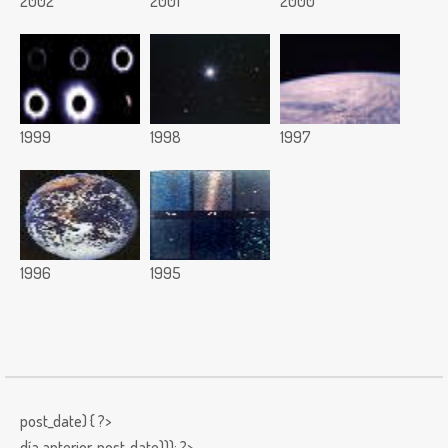
2002
2001
2000
1999
1998
1997
1996
1995
post_date) { ?>
día anterior,
post_date))); ?>