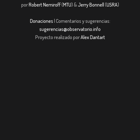
por
Robert Nemiroff
(
MTU
) &
Jerry Bonnell
(
USRA
)
Donaciones
| Comentarios y sugerencias:
sugerencias@observatorio.info
Proyecto realizado por
Alex Dantart
pashabet
Casibom