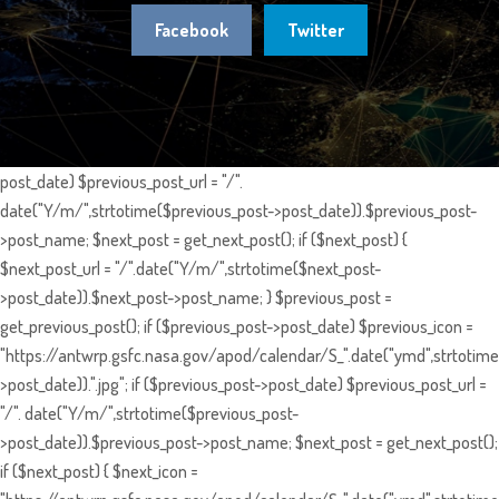
Facebook
Twitter
post_date) $previous_post_url = "/".
date("Y/m/",strtotime($previous_post->post_date)).$previous_post-
>post_name; $next_post = get_next_post(); if ($next_post) {
$next_post_url = "/".date("Y/m/",strtotime($next_post-
>post_date)).$next_post->post_name; } $previous_post =
get_previous_post(); if ($previous_post->post_date) $previous_icon =
"https://antwrp.gsfc.nasa.gov/apod/calendar/S_".date("ymd",strtotime
>post_date)).".jpg"; if ($previous_post->post_date) $previous_post_url =
"/". date("Y/m/",strtotime($previous_post-
>post_date)).$previous_post->post_name; $next_post = get_next_post();
if ($next_post) { $next_icon =