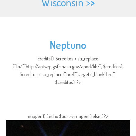
Wisconsin">
>
Neptuno
credits)); $creditos = str_replace
("lib/","http://antwrp.gsfc.nasa.gov/apod/lib/", $creditos);
$creditos = str_replace ("href","target='_blank' href",
$creditos); ?>
imagen)) { echo $post->imagen; } else { ?>