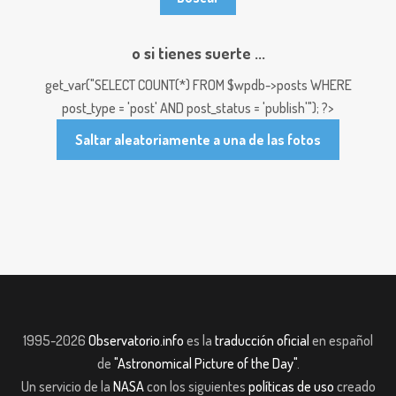
o si tienes suerte ...
get_var("SELECT COUNT(*) FROM $wpdb->posts WHERE
post_type = 'post' AND post_status = 'publish'"); ?>
Saltar aleatoriamente a una de las fotos
1995-2026
Observatorio.info
es la
traducción oficial
en español
de
"Astronomical Picture of the Day"
.
Un servicio de la
NASA
con los siguientes
políticas de uso
creado