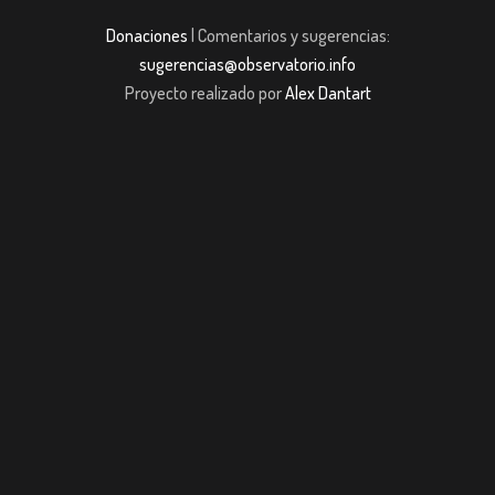
Donaciones
| Comentarios y sugerencias:
sugerencias@observatorio.info
Proyecto realizado por
Alex Dantart
sibom giriş
casibom giriş
Jojobet
casibom giriş