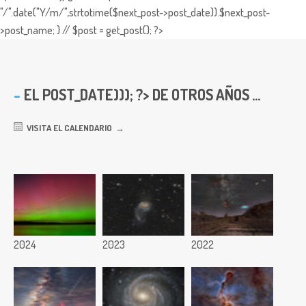
"/".date("Y/m/",strtotime($next_post->post_date)).$next_post-
>post_name; } // $post = get_post(); ?>
EL
POST_DATE))); ?> DE OTROS AÑOS ...
VISITA EL CALENDARIO
2024
2023
2022