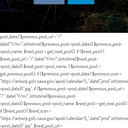
post_date) $previous_post_url = "/".
date("Y/m/",strtotime($previous_post->post_date)).$previous_post-
>post_name; $next_post = get_next_post(); if ($next_post) {
$next_post_url = "/".date("Y/m/",strtotime($next_post-
>post_date)).$next_post->post_name; } $previous_post =
get_previous_post(); if ($previous_post->post_date) $previous_icon =
"https://antwrp.gsfc.nasa.gov/apod/calendar/S_".date("ymd",strtotime
>post_date)).".jpg"; if ($previous_post->post_date) $previous_post_url =
"/". date("Y/m/",strtotime($previous_post-
>post_date)).$previous_post->post_name; $next_post = get_next_post();
if ($next_post) { $next_icon =
"https://antwrp.gsfc.nasa.gov/apod/calendar/S_".date("ymd",strtotime
>post_date)).".jpg"; $next_post_url =