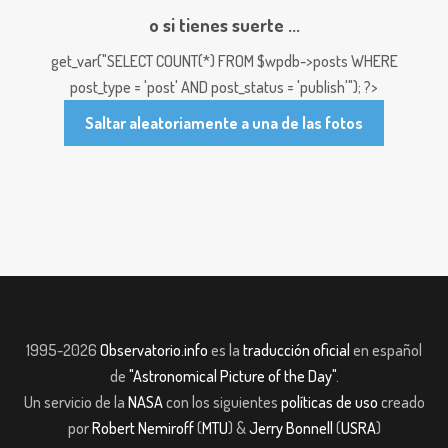
o si tienes suerte ...
get_var("SELECT COUNT(*) FROM $wpdb->posts WHERE
post_type = 'post' AND post_status = 'publish'"); ?>
Saltar aleatoriamente a una de las fotos
1995-2026
Observatorio.info
es la
traducción oficial
en español
de
"Astronomical Picture of the Day"
.
Un servicio de la
NASA
con los siguientes
políticas de uso
creado
por
Robert Nemiroff
(
MTU
) &
Jerry Bonnell
(
USRA
)