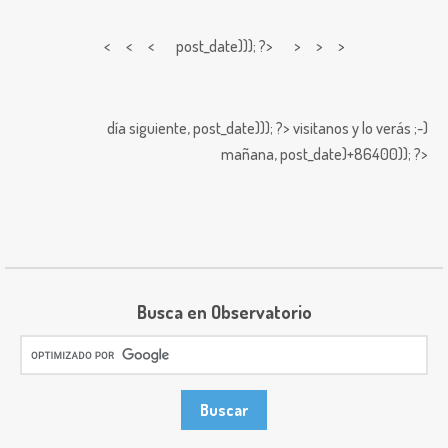
< < <
post_date))); ?> > > >
día siguiente,
post_date))); ?>
visitanos y lo verás ;-)
mañana,
post_date)+86400)); ?>
Busca en Observatorio