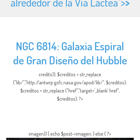
alrededor de la Vía Láctea">
>
NGC 6814: Galaxia Espiral
de Gran Diseño del Hubble
credits)); $creditos = str_replace
("lib/","http://antwrp.gsfc.nasa.gov/apod/lib/", $creditos);
$creditos = str_replace ("href","target='_blank' href",
$creditos); ?>
imagen)) { echo $post->imagen; } else { ?>