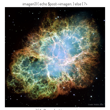
imagen)) { echo $post->imagen; } else { ?>