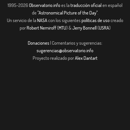
1995-2026
Observatorio.info
es la
traducción oficial
en español
de
"Astronomical Picture of the Day"
.
Un servicio de la
NASA
con los siguientes
políticas de uso
creado
por
Robert Nemiroff
(
MTU
) &
Jerry Bonnell
(
USRA
)
Donaciones
| Comentarios y sugerencias:
sugerencias@observatorio.info
Proyecto realizado por
Alex Dantart
 giriş
casibom giriş
Jojobet
casibom giriş