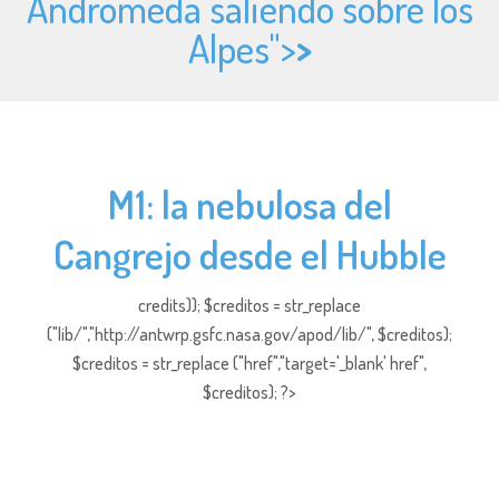
Andromeda saliendo sobre los
Alpes">
>
M1: la nebulosa del
Cangrejo desde el Hubble
credits)); $creditos = str_replace
("lib/","http://antwrp.gsfc.nasa.gov/apod/lib/", $creditos);
$creditos = str_replace ("href","target='_blank' href",
$creditos); ?>