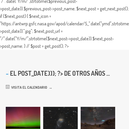
"/". date("Y/m/",strtotime($previous_post-
>post_date)).$previous_post->post_name; $next_post = get_next_post();
if ($next_post) { $next_icon =
"https://antwrp.gsfc.nasa.gov/apod/calendar/S_".date("ymd",strtotime
>post_date)).".jpg"; $next_post_url =
"/".date("Y/m/",strtotime($next_post->post_date)).$next_post-
>post_name; } // $post = get_post(); ?>
EL
POST_DATE))); ?> DE OTROS AÑOS ...
VISITA EL CALENDARIO