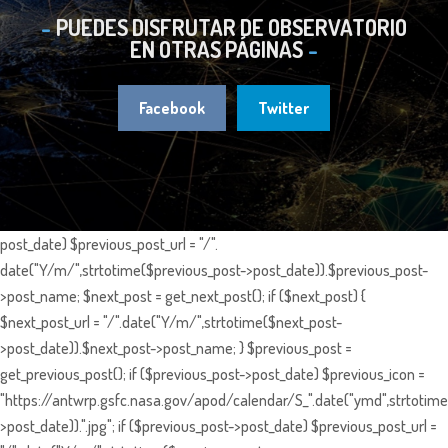
PUEDES DISFRUTAR DE OBSERVATORIO
EN OTRAS PÁGINAS
Facebook
Twitter
post_date) $previous_post_url = "/".
date("Y/m/",strtotime($previous_post->post_date)).$previous_post-
>post_name; $next_post = get_next_post(); if ($next_post) {
$next_post_url = "/".date("Y/m/",strtotime($next_post-
>post_date)).$next_post->post_name; } $previous_post =
get_previous_post(); if ($previous_post->post_date) $previous_icon =
"https://antwrp.gsfc.nasa.gov/apod/calendar/S_".date("ymd",strtotime
>post_date)).".jpg"; if ($previous_post->post_date) $previous_post_url =