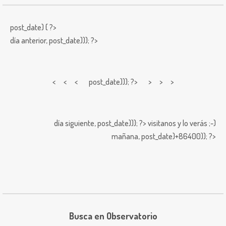
post_date) { ?>
día anterior,
post_date))); ?>
< < <
post_date))); ?> > > >
día siguiente,
post_date))); ?>
visitanos y lo verás ;-)
mañana,
post_date)+86400)); ?>
Busca en Observatorio