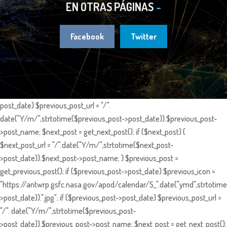
EN OTRAS PÁGINAS
Facebook
Twitter
post_date) $previous_post_url = "/".
date("Y/m/",strtotime($previous_post->post_date)).$previous_post-
>post_name; $next_post = get_next_post(); if ($next_post) {
$next_post_url = "/".date("Y/m/",strtotime($next_post-
>post_date)).$next_post->post_name; } $previous_post =
get_previous_post(); if ($previous_post->post_date) $previous_icon =
"https://antwrp.gsfc.nasa.gov/apod/calendar/S_".date("ymd",strtotime
>post_date)).".jpg"; if ($previous_post->post_date) $previous_post_url =
"/". date("Y/m/",strtotime($previous_post-
>post_date)).$previous_post->post_name; $next_post = get_next_post();