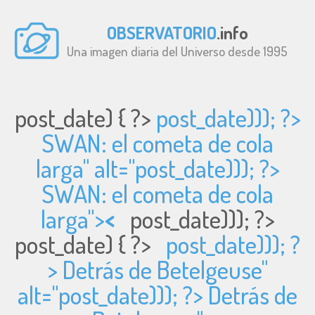
OBSERVATORIO
.info
Una imagen diaria del Universo desde 1995
post_date) { ?>
post_date))); ?>
SWAN: el cometa de cola
larga" alt="
post_date))); ?>
SWAN: el cometa de cola
larga">
<
post_date))); ?>
post_date) { ?>
post_date))); ?
> Detrás de Betelgeuse"
alt="
post_date))); ?> Detrás de