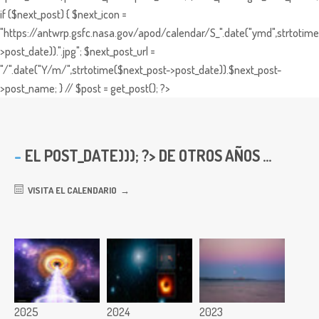
if ($next_post) { $next_icon =
"https://antwrp.gsfc.nasa.gov/apod/calendar/S_".date("ymd",strtotime
>post_date)).".jpg"; $next_post_url =
"/".date("Y/m/",strtotime($next_post->post_date)).$next_post-
>post_name; } // $post = get_post(); ?>
EL
POST_DATE))); ?> DE OTROS AÑOS ...
VISITA EL CALENDARIO
2025
2024
2023