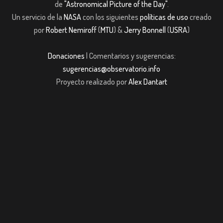
de
"Astronomical Picture of the Day"
.
Un servicio de la
NASA
con los siguientes
políticas de uso
creado
por
Robert Nemiroff
(
MTU
) &
Jerry Bonnell
(
USRA
)
Donaciones
| Comentarios y sugerencias:
sugerencias@observatorio.info
Proyecto realizado por
Alex Dantart
sibom giriş
casibom giriş
Jojobet
casibom giriş