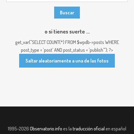
o si tienes suerte ...
get_var("SELECT COUNT(*) FROM $wpdb->posts WHERE
post_type = 'post' AND post_status = 'publish'"); ?>
Saltar aleatoriamente a una de las fotos
1995-2026
Observatorio.info
es la
traducción oficial
en español