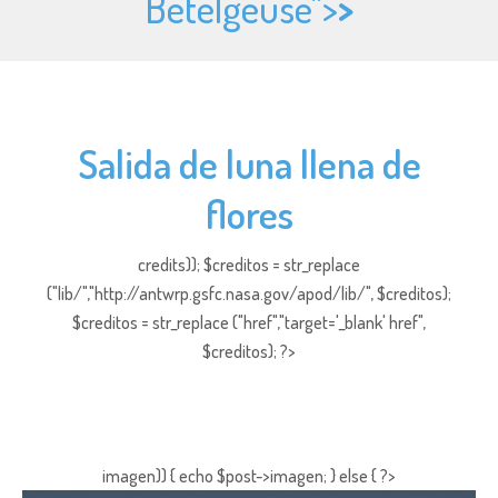
Betelgeuse">
>
Salida de luna llena de
flores
credits)); $creditos = str_replace
("lib/","http://antwrp.gsfc.nasa.gov/apod/lib/", $creditos);
$creditos = str_replace ("href","target='_blank' href",
$creditos); ?>
imagen)) { echo $post->imagen; } else { ?>