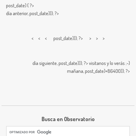
post_date) { ?>
día anterior,
post_date))); ?>
< < <
post_date))); ?> > > >
día siguiente,
post_date))); ?>
visitanos y lo verás ;-)
mañana,
post_date)+86400)); ?>
Busca en Observatorio