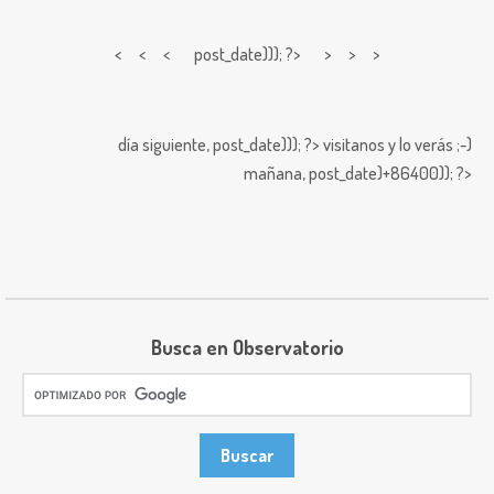
< < <
post_date))); ?> > > >
día siguiente,
post_date))); ?>
visitanos y lo verás ;-)
mañana,
post_date)+86400)); ?>
Busca en Observatorio