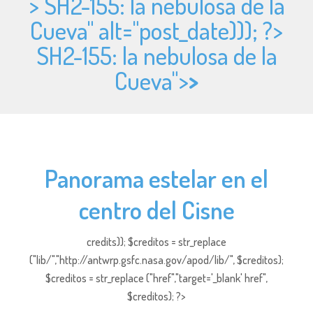
> SH2-155: la nebulosa de la
Cueva" alt="
post_date))); ?>
SH2-155: la nebulosa de la
Cueva">
>
Panorama estelar en el
centro del Cisne
credits)); $creditos = str_replace
("lib/","http://antwrp.gsfc.nasa.gov/apod/lib/", $creditos);
$creditos = str_replace ("href","target='_blank' href",
$creditos); ?>