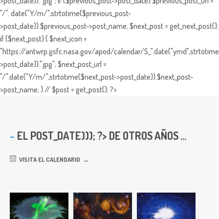
>post_date)).".jpg"; if ($previous_post->post_date) $previous_post_url =
"/". date("Y/m/",strtotime($previous_post-
>post_date)).$previous_post->post_name; $next_post = get_next_post();
if ($next_post) { $next_icon =
"https://antwrp.gsfc.nasa.gov/apod/calendar/S_".date("ymd",strtotime
>post_date)).".jpg"; $next_post_url =
"/".date("Y/m/",strtotime($next_post->post_date)).$next_post-
>post_name; } // $post = get_post(); ?>
EL
POST_DATE))); ?> DE OTROS AÑOS ...
VISITA EL CALENDARIO