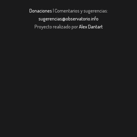
Donaciones
| Comentarios y sugerencias:
sugerencias@observatorio.info
Proyecto realizado por
Alex Dantart
et giriş
casibom giriş
casibom
Grandpashabet
JOJOBET
casibom