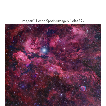
imagen)) { echo $post->imagen; } else { ?>