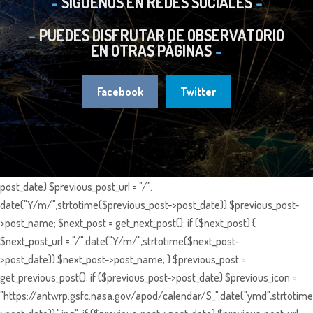
SIGUENOS EN REDES SOCIALES
PUEDES DISFRUTAR DE OBSERVATORIO
EN OTRAS PÁGINAS
Facebook
Twitter
post_date) $previous_post_url = "/".
date("Y/m/",strtotime($previous_post->post_date)).$previous_post-
>post_name; $next_post = get_next_post(); if ($next_post) {
$next_post_url = "/".date("Y/m/",strtotime($next_post-
>post_date)).$next_post->post_name; } $previous_post =
get_previous_post(); if ($previous_post->post_date) $previous_icon =
"https://antwrp.gsfc.nasa.gov/apod/calendar/S_".date("ymd",strtotime