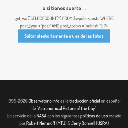
o si tienes suerte ...
get_var("SELECT COUNT(*) FROM $wpdb->posts WHERE
post_type = 'post' AND post_status = 'publish'"); ?>
Saltar aleatoriamente a una de las fotos
1995-2026
Observatorio.info
es la
traducción oficial
en español
de
"Astronomical Picture of the Day"
.
Un servicio de la
NASA
con los siguientes
políticas de uso
creado
por
Robert Nemiroff
(
MTU
) &
Jerry Bonnell
(
USRA
)