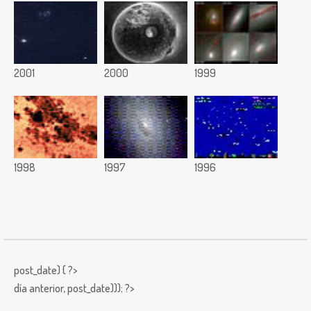
2001
2000
1999
1998
1997
1996
post_date) { ?>
día anterior,
post_date))); ?>