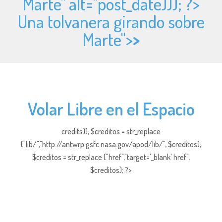
Marte" alt="
post_date))); ?>
Una tolvanera girando sobre
Marte">
>
Volar Libre en el Espacio
credits)); $creditos = str_replace
("lib/","http://antwrp.gsfc.nasa.gov/apod/lib/", $creditos);
$creditos = str_replace ("href","target='_blank' href",
$creditos); ?>