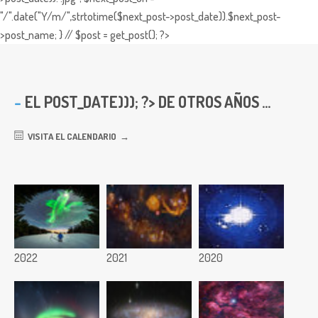
"/".date("Y/m/",strtotime($next_post->post_date)).$next_post-
>post_name; } // $post = get_post(); ?>
EL
POST_DATE))); ?> DE OTROS AÑOS ...
VISITA EL CALENDARIO
2022
2021
2020