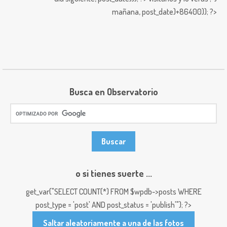
mañana,
post_date)+86400)); ?>
Busca en Observatorio
o si tienes suerte ...
get_var("SELECT COUNT(*) FROM $wpdb->posts WHERE
post_type = 'post' AND post_status = 'publish'"); ?>
Saltar aleatoriamente a una de las fotos