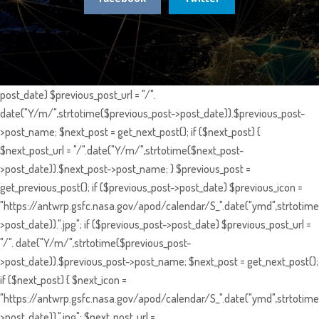
post_date) $previous_post_url = "/".
date("Y/m/",strtotime($previous_post->post_date)).$previous_post-
>post_name; $next_post = get_next_post(); if ($next_post) {
$next_post_url = "/".date("Y/m/",strtotime($next_post-
>post_date)).$next_post->post_name; } $previous_post =
get_previous_post(); if ($previous_post->post_date) $previous_icon =
"https://antwrp.gsfc.nasa.gov/apod/calendar/S_".date("ymd",strtotime
>post_date)).".jpg"; if ($previous_post->post_date) $previous_post_url =
"/". date("Y/m/",strtotime($previous_post-
>post_date)).$previous_post->post_name; $next_post = get_next_post();
if ($next_post) { $next_icon =
"https://antwrp.gsfc.nasa.gov/apod/calendar/S_".date("ymd",strtotime
>post_date)).".jpg"; $next_post_url =