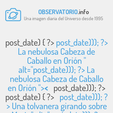
OBSERVATORIO
.info
Una imagen diaria del Universo desde 1995
post_date) { ?>
post_date))); ?>
La nebulosa Cabeza de
Caballo en Orión "
alt="
post_date))); ?> La
nebulosa Cabeza de Caballo
en Orión ">
<
post_date))); ?>
post_date) { ?>
post_date))); ?
> Una tolvanera girando sobre