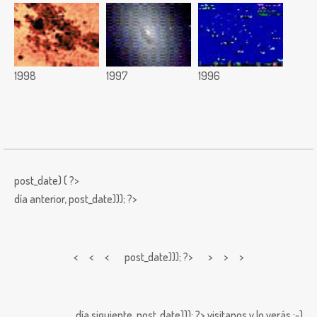
1998
1997
1996
post_date) { ?>
día anterior,
post_date))); ?>
< < <
post_date))); ?> > > >
día siguiente,
post_date))); ?>
visitanos y lo verás ;-)