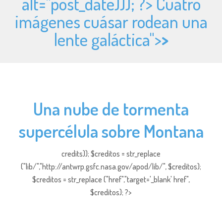
alt="
post_date))); ?> Cuatro
imágenes cuásar rodean una
lente galáctica">
>
Una nube de tormenta
supercélula sobre Montana
credits)); $creditos = str_replace
("lib/","http://antwrp.gsfc.nasa.gov/apod/lib/", $creditos);
$creditos = str_replace ("href","target='_blank' href",
$creditos); ?>