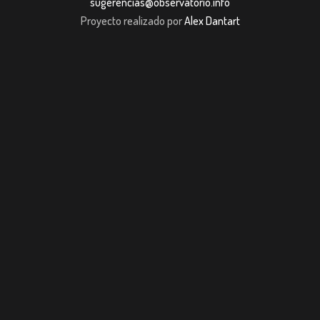
sugerencias@observatorio.info
Proyecto realizado por
Alex Dantart
ş
casibom giriş
casibom giriş
Jojobet
casibom giriş