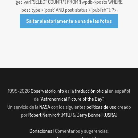
get_var("SELECT COUNT(*) FROM $wpdb->posts WHERE
post_type = 'post' AND post_status = 'publish'"); ?>
Saltar aleatoriamente a una de las fotos
1995-2026
Observatorio.info
es la
traducción oficial
en español
de
"Astronomical Picture of the Day"
.
Un servicio de la
NASA
con los siguientes
políticas de uso
creado
por
Robert Nemiroff
(
MTU
) &
Jerry Bonnell
(
USRA
)
Donaciones
| Comentarios y sugerencias: