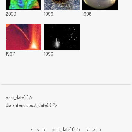
2000
1999
1998
1997
1996
post_date) { ?>
día anterior,
post_date))); ?>
< < <
post_date))); ?> > > >