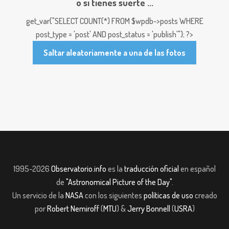
o si tienes suerte ...
get_var("SELECT COUNT(*) FROM $wpdb->posts WHERE
post_type = 'post' AND post_status = 'publish'"); ?>
Saltar aleatoriamente a una de las fotos
1995-2026
Observatorio.info
es la
traducción oficial
en español
de
"Astronomical Picture of the Day"
.
Un servicio de la
NASA
con los siguientes
políticas de uso
creado
por
Robert Nemiroff
(
MTU
) &
Jerry Bonnell
(
USRA
)