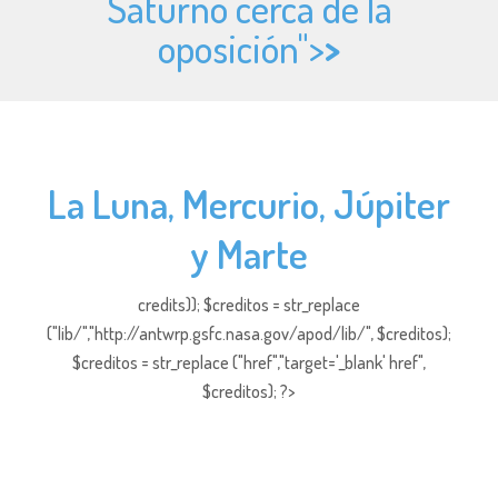
Saturno cerca de la
oposición">
>
La Luna, Mercurio, Júpiter
y Marte
credits)); $creditos = str_replace
("lib/","http://antwrp.gsfc.nasa.gov/apod/lib/", $creditos);
$creditos = str_replace ("href","target='_blank' href",
$creditos); ?>