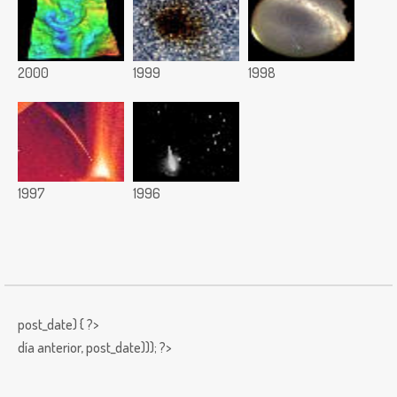
2000
1999
1998
1997
1996
post_date) { ?>
día anterior,
post_date))); ?>