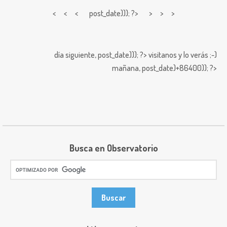
< < <
post_date))); ?> > > >
día siguiente,
post_date))); ?>
visitanos y lo verás ;-)
mañana,
post_date)+86400)); ?>
Busca en Observatorio