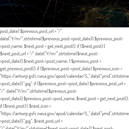
post_date) $previous_post_url = "/".
date("Y/m/",strtotime($previous_post->post_date)).$previous_post-
>post_name; $next_post = get_next_post(); if ($next_post) {
$next_post_url = "/".date("Y/m/",strtotime($next_post-
>post_date)).$next_post->post_name; } $previous_post =
get_previous_post(); if ($previous_post->post_date) $previous_icon =
"https://antwrp.gsfc.nasa.gov/apod/calendar/S_".date("ymd",strtotime
>post_date)).".jpg"; if ($previous_post->post_date) $previous_post_url =
"/". date("Y/m/",strtotime($previous_post-
>post_date)).$previous_post->post_name; $next_post = get_next_post();
if ($next_post) { $next_icon =
"https://antwrp.gsfc.nasa.gov/apod/calendar/S_".date("ymd",strtotime
>post_date)).".jpg"; $next_post_url =
"/".date("Y/m/",strtotime($next_post->post_date)).$next_post-