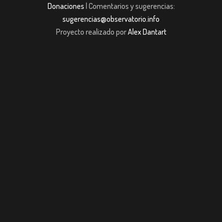
Donaciones
| Comentarios y sugerencias:
sugerencias@observatorio.info
Proyecto realizado por
Alex Dantart
asibom giriş
Jojobet
casibom giriş
Jojobet
casibom