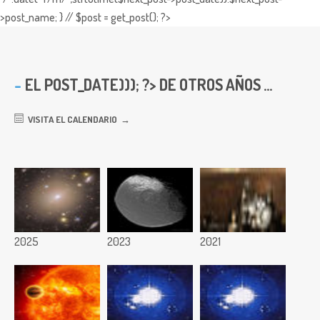
>post_name; } // $post = get_post(); ?>
EL
POST_DATE))); ?> DE OTROS AÑOS ...
VISITA EL CALENDARIO
2025
2023
2021