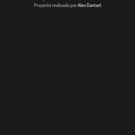
Proyecto realizado por
Alex Dantart
andpashabet
JOJOBET
casibom