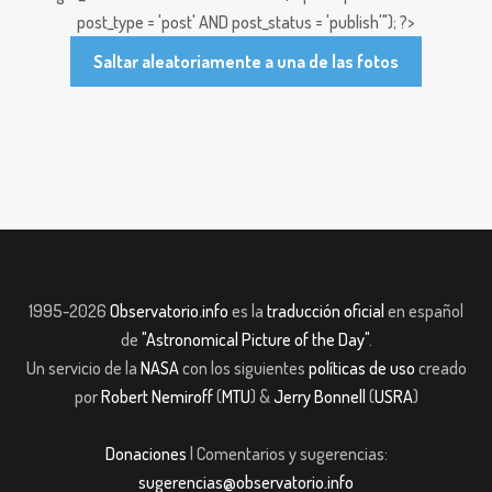
post_type = 'post' AND post_status = 'publish'"); ?>
Saltar aleatoriamente a una de las fotos
1995-2026
Observatorio.info
es la
traducción oficial
en español
de
"Astronomical Picture of the Day"
.
Un servicio de la
NASA
con los siguientes
políticas de uso
creado
por
Robert Nemiroff
(
MTU
) &
Jerry Bonnell
(
USRA
)
Donaciones
| Comentarios y sugerencias:
sugerencias@observatorio.info