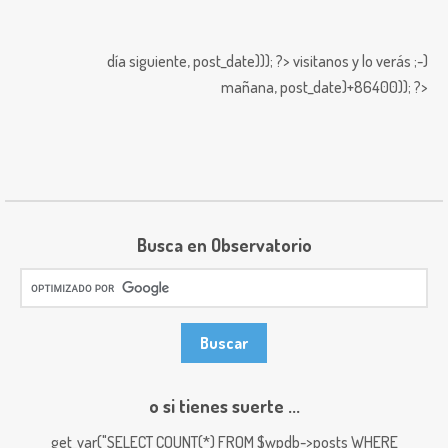
día siguiente,
post_date))); ?>
visitanos y lo verás ;-)
mañana,
post_date)+86400)); ?>
Busca en Observatorio
o si tienes suerte ...
get_var("SELECT COUNT(*) FROM $wpdb->posts WHERE