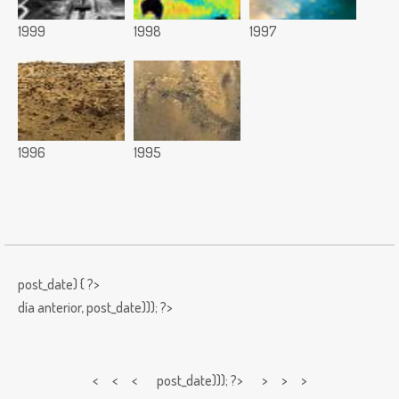
1999
1998
1997
1996
1995
post_date) { ?>
día anterior,
post_date))); ?>
< < <
post_date))); ?> > > >