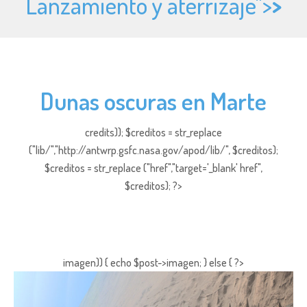
Lanzamiento y aterrizaje">
>
Dunas oscuras en Marte
credits)); $creditos = str_replace
("lib/","http://antwrp.gsfc.nasa.gov/apod/lib/", $creditos);
$creditos = str_replace ("href","target='_blank' href",
$creditos); ?>
imagen)) { echo $post->imagen; } else { ?>