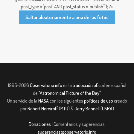
post_type = 'post' AND post_status = 'publish'"); ?>
Saltar aleatoriamente a una de las fotos
1995-2026
Observatorio.info
es la
traducción oficial
en español
de
"Astronomical Picture of the Day"
.
Un servicio de la
NASA
con los siguientes
políticas de uso
creado
por
Robert Nemiroff
(
MTU
) &
Jerry Bonnell
(
USRA
)
Donaciones
| Comentarios y sugerencias:
sugerencias@observatorio.info