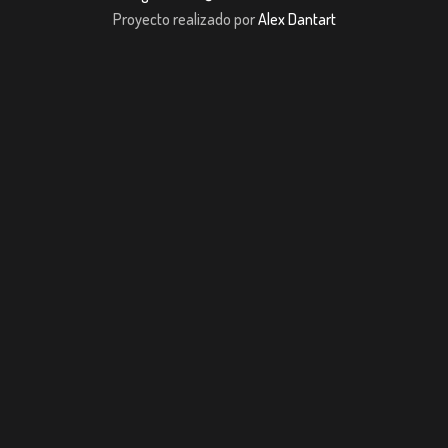
Proyecto realizado por
Alex Dantart
dpashabet
Casibom