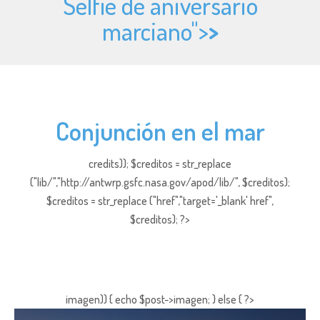
Selfie de aniversario
marciano">
>
Conjunción en el mar
credits)); $creditos = str_replace
("lib/","http://antwrp.gsfc.nasa.gov/apod/lib/", $creditos);
$creditos = str_replace ("href","target='_blank' href",
$creditos); ?>
imagen)) { echo $post->imagen; } else { ?>