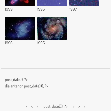
1999
1998
1997
1996
1995
post_date) { ?>
día anterior,
post_date))); ?>
< < <
post_date))); ?> > > >