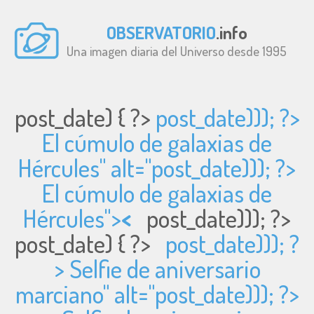
OBSERVATORIO
.info
Una imagen diaria del Universo desde 1995
post_date) { ?>
post_date))); ?>
El cúmulo de galaxias de
Hércules" alt="
post_date))); ?>
El cúmulo de galaxias de
Hércules">
<
post_date))); ?>
post_date) { ?>
post_date))); ?
> Selfie de aniversario
marciano" alt="
post_date))); ?>