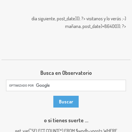
día siguiente,
post_date))); ?>
visitanos y lo verás ;-)
mañana,
post_date)+86400)); ?>
Busca en Observatorio
o si tienes suerte ...
get_var("SELECT COUNT(*) FROM $wpdb->posts WHERE