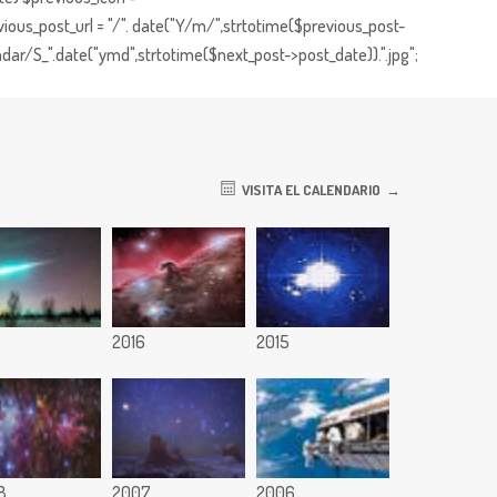
ious_post_url = "/". date("Y/m/",strtotime($previous_post-
dar/S_".date("ymd",strtotime($next_post->post_date)).".jpg";
VISITA EL CALENDARIO
7
2016
2015
8
2007
2006