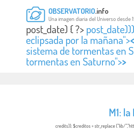
OBSERVATORIO
.info
Una imagen diaria del Universo desde 
post_date) { ?>
post_date)))
eclipsada por la mañana">
sistema de tormentas en Sa
tormentas en Saturno">
>
M1: la
credits)); $creditos = str_replace ("lib/","