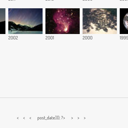
2002
2001
2000
199
< < <
post_date))); ?> > > >