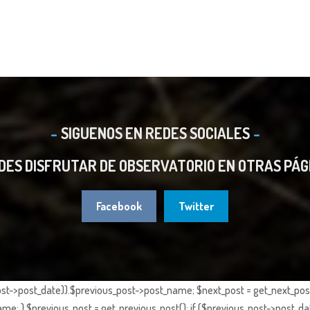
SIGUENOS EN REDES SOCIALES
DES DISFRUTAR DE OBSERVATORIO EN OTRAS PÁG
Facebook
Twitter
st->post_date)).$previous_post->post_name; $next_post = get_next_post()
e; } $previous_post = get_previous_post(); if ($previous_post->post_da