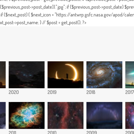
previous_post->post_date)).".jpg"; if ($previous_post->post_date) $prev
if ($next_post) { $next_icon = "https://antwrp.gsfc.nasa.gov/apod/calen
t_post->post_name; } // $post = get_post(); ?>
2020
2019
2018
201
2011
2010
2009
200