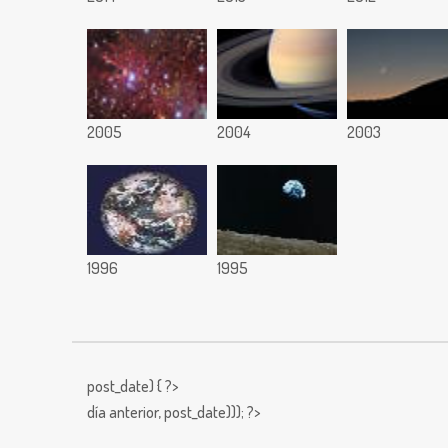
2005
2004
2003
1996
1995
post_date) { ?>
día anterior,
post_date))); ?>