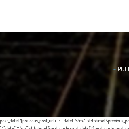
PUE
post_date) $previous_post_url = "/". date("Y/m/",strtotime($previous_po
"/".date("Y/m/",strtotime($next_post->post_date)).$next_post->post_nam