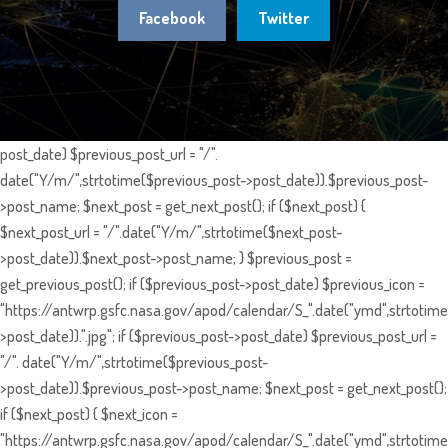
Facebook
Twitter
post_date) $previous_post_url = "/".
date("Y/m/",strtotime($previous_post->post_date)).$previous_post-
>post_name; $next_post = get_next_post(); if ($next_post) {
$next_post_url = "/".date("Y/m/",strtotime($next_post-
>post_date)).$next_post->post_name; } $previous_post =
get_previous_post(); if ($previous_post->post_date) $previous_icon =
"https://antwrp.gsfc.nasa.gov/apod/calendar/S_".date("ymd",strtotime
>post_date)).".jpg"; if ($previous_post->post_date) $previous_post_url =
"/". date("Y/m/",strtotime($previous_post-
>post_date)).$previous_post->post_name; $next_post = get_next_post();
if ($next_post) { $next_icon =
"https://antwrp.gsfc.nasa.gov/apod/calendar/S_".date("ymd",strtotime