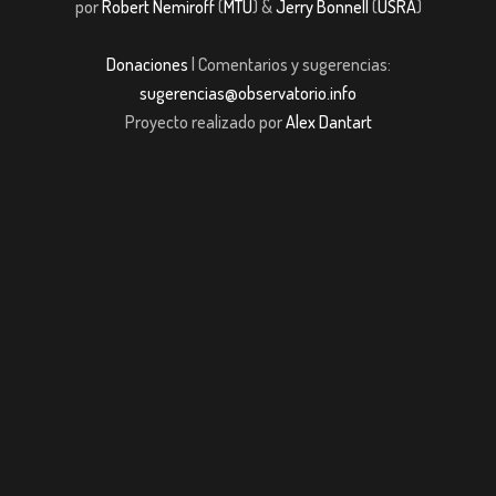
por
Robert Nemiroff
(
MTU
) &
Jerry Bonnell
(
USRA
)
Donaciones
| Comentarios y sugerencias:
sugerencias@observatorio.info
Proyecto realizado por
Alex Dantart
pashabet
Casibom