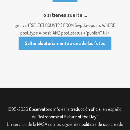
o si tienes suerte ...
get_var("SELECT COUNT(*) FROM $wpdb->posts WHERE
post_type = 'post' AND post_status = 'publish'"); ?>
Saltar aleatoriamente a una de las fotos
1995-2026
Observatorio.info
es la
traducción oficial
en español
de
"Astronomical Picture of the Day"
.
Un servicio de la
NASA
con los siguientes
políticas de uso
creado