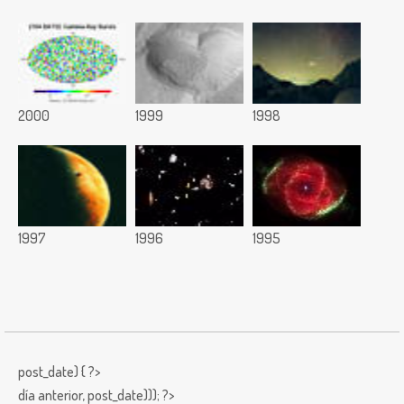
2000
1999
1998
1997
1996
1995
post_date) { ?>
día anterior,
post_date))); ?>