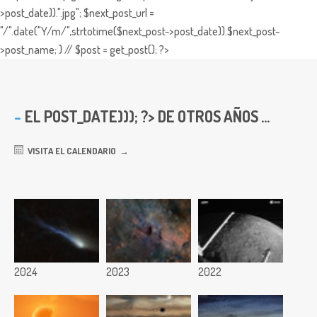
>post_date)).".jpg"; $next_post_url =
"/".date("Y/m/",strtotime($next_post->post_date)).$next_post-
>post_name; } // $post = get_post(); ?>
EL
POST_DATE))); ?> DE OTROS AÑOS ...
VISITA EL CALENDARIO
2024
2023
2022