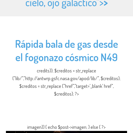
cielo, ojo galáctico">
>
Rápida bala de gas desde
el fogonazo cósmico N49
credits)); $creditos = str_replace
("lib/","http://antwrp.gsfc.nasa.gov/apod/lib/", $creditos);
$creditos = str_replace ("href","target='_blank' href",
$creditos); ?>
imagen)) { echo $post->imagen; } else { ?>