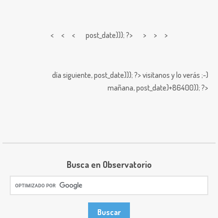
< < <
post_date))); ?> > > >
día siguiente,
post_date))); ?>
visitanos y lo verás ;-)
mañana,
post_date)+86400)); ?>
Busca en Observatorio