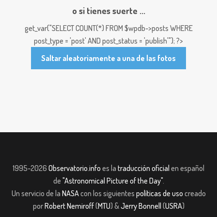
o si tienes suerte ...
get_var("SELECT COUNT(*) FROM $wpdb->posts WHERE
post_type = 'post' AND post_status = 'publish'"); ?>
Saltar aleatoriamente a una de las fotos
1995-2026
Observatorio.info
es la
traducción oficial
en español
de
"Astronomical Picture of the Day"
.
Un servicio de la
NASA
con los siguientes
políticas de uso
creado
por
Robert Nemiroff
(
MTU
) &
Jerry Bonnell
(
USRA
)