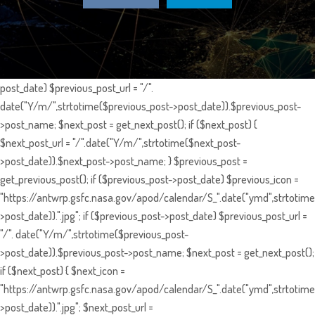
post_date) $previous_post_url = "/".
date("Y/m/",strtotime($previous_post->post_date)).$previous_post-
>post_name; $next_post = get_next_post(); if ($next_post) {
$next_post_url = "/".date("Y/m/",strtotime($next_post-
>post_date)).$next_post->post_name; } $previous_post =
get_previous_post(); if ($previous_post->post_date) $previous_icon =
"https://antwrp.gsfc.nasa.gov/apod/calendar/S_".date("ymd",strtotime
>post_date)).".jpg"; if ($previous_post->post_date) $previous_post_url =
"/". date("Y/m/",strtotime($previous_post-
>post_date)).$previous_post->post_name; $next_post = get_next_post();
if ($next_post) { $next_icon =
"https://antwrp.gsfc.nasa.gov/apod/calendar/S_".date("ymd",strtotime
>post_date)).".jpg"; $next_post_url =