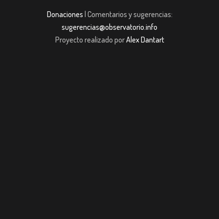
Donaciones
| Comentarios y sugerencias:
sugerencias@observatorio.info
Proyecto realizado por
Alex Dantart
asibom giriş
casibom giriş
Jojobet
casibom giriş