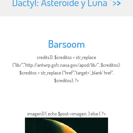
Dactyl: Asteroide y Luna ">
>
Barsoom
credits)); $creditos = str_replace
("lib/","http://antwrp.gsfc.nasa.gov/apod/lib/", $creditos);
$creditos = str_replace ("href","target='_blank' href",
$creditos); ?>
imagen)) { echo $post->imagen; } else { ?>