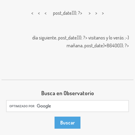
< < <
post_date))); ?> > > >
día siguiente,
post_date))); ?>
visitanos y lo verás ;-)
mañana,
post_date)+86400)); ?>
Busca en Observatorio