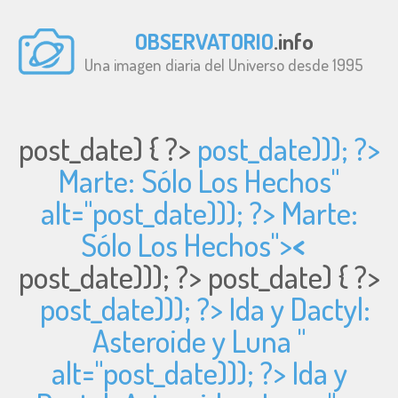
OBSERVATORIO
.info
Una imagen diaria del Universo desde 1995
post_date) { ?>
post_date))); ?>
Marte: Sólo Los Hechos"
alt="
post_date))); ?> Marte:
Sólo Los Hechos">
<
post_date))); ?>
post_date) { ?>
post_date))); ?> Ida y Dactyl:
Asteroide y Luna "
alt="
post_date))); ?> Ida y