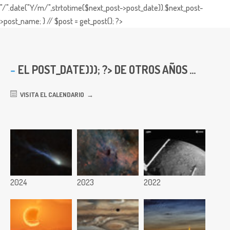
"/".date("Y/m/",strtotime($next_post->post_date)).$next_post-
>post_name; } // $post = get_post(); ?>
EL
POST_DATE))); ?> DE OTROS AÑOS ...
VISITA EL CALENDARIO
2024
2023
2022