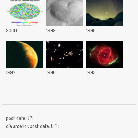
2000
1999
1998
1997
1996
1995
post_date) { ?>
día anterior,
post_date))); ?>