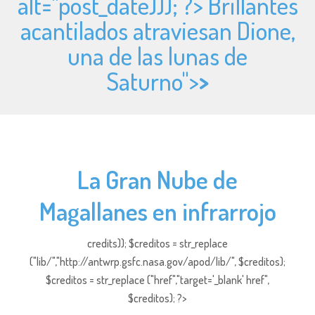
alt="
post_date))); ?> Brillantes
acantilados atraviesan Dione,
una de las lunas de
Saturno">
>
La Gran Nube de
Magallanes en infrarrojo
credits)); $creditos = str_replace
("lib/","http://antwrp.gsfc.nasa.gov/apod/lib/", $creditos);
$creditos = str_replace ("href","target='_blank' href",
$creditos); ?>