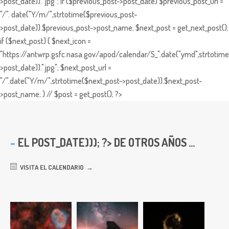
>post_date)).".jpg"; if ($previous_post->post_date) $previous_post_url =
"/". date("Y/m/",strtotime($previous_post-
>post_date)).$previous_post->post_name; $next_post = get_next_post();
if ($next_post) { $next_icon =
"https://antwrp.gsfc.nasa.gov/apod/calendar/S_".date("ymd",strtotime
>post_date)).".jpg"; $next_post_url =
"/".date("Y/m/",strtotime($next_post->post_date)).$next_post-
>post_name; } // $post = get_post(); ?>
EL
POST_DATE))); ?> DE OTROS AÑOS ...
VISITA EL CALENDARIO