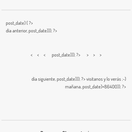
post_date) { ?>
día anterior,
post_date))); ?>
< < <
post_date))); ?> > > >
día siguiente,
post_date))); ?>
visitanos y lo verás ;-)
mañana,
post_date)+86400)); ?>