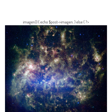
imagen)) { echo $post->imagen; } else { ?>