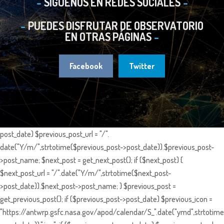
SIGUENOS EN REDES SOCIALES
PUEDES DISFRUTAR DE OBSERVATORIO
EN OTRAS PÁGINAS
Facebook
Twitter
post_date) $previous_post_url = "/".
date("Y/m/",strtotime($previous_post->post_date)).$previous_post-
>post_name; $next_post = get_next_post(); if ($next_post) {
$next_post_url = "/".date("Y/m/",strtotime($next_post-
>post_date)).$next_post->post_name; } $previous_post =
get_previous_post(); if ($previous_post->post_date) $previous_icon =
"https://antwrp.gsfc.nasa.gov/apod/calendar/S_".date("ymd",strtotime