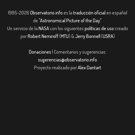
1995-2026
Observatorio.info
es la
traducción oficial
en español
de
"Astronomical Picture of the Day"
.
Un servicio de la
NASA
con los siguientes
políticas de uso
creado
por
Robert Nemiroff
(
MTU
) &
Jerry Bonnell
(
USRA
)
Donaciones
| Comentarios y sugerencias:
sugerencias@observatorio.info
Proyecto realizado por
Alex Dantart
ş
casibom giriş
casibom giriş
Jojobet
casibom giriş