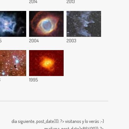
5
2014
2013
5
2004
2003
6
1995
día siguiente,
post_date))); ?>
visitanos y lo verás ;-)
mañana,
post_date)+86400)); ?>