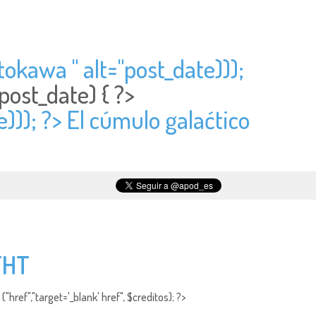
tokawa " alt="
post_date)));
post_date) { ?>
))); ?> El cúmulo galaćtico
CFHT
"href","target='_blank' href", $creditos); ?>