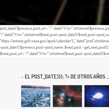
post_date) $previous_post_url = "/". date("Y/m/",strtotime($previous_po
"/".date("Y/m/",strtotime($next_post->post_date)).$next_post->post_nam
"https://antwrp.gsfc.nasa.gov/apod/calendar/S_".date("ymd",strtotime($
>post_date)).$previous_post->post_name; $next_post = get_next_post(); 
$next_post_url = "/".date("Y/m/",strtotime($next_post->post_date)).$nex
EL
POST_DATE))); ?> DE OTROS AÑOS ...