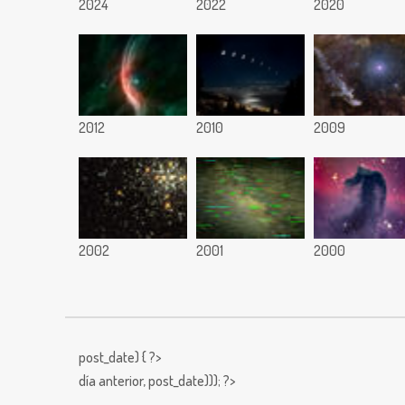
2024
2022
2020
2012
2010
2009
2002
2001
2000
post_date) { ?>
día anterior,
post_date))); ?>