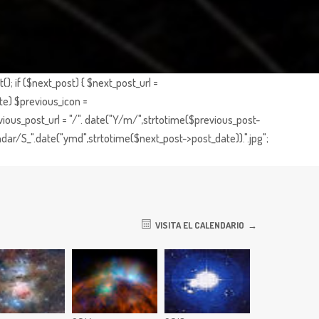
; if ($next_post) { $next_post_url =
te) $previous_icon =
ious_post_url = "/". date("Y/m/",strtotime($previous_post-
dar/S_".date("ymd",strtotime($next_post->post_date)).".jpg";
VISITA EL CALENDARIO