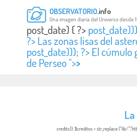
OBSERVATORIO
.info
Una imagen diaria del Universo desde 
post_date) { ?>
post_date)))
?> Las zonas lisas del aste
post_date))); ?> El cúmulo g
de Perseo ">
>
La 
credits)); $creditos = str_replace ("lib/","