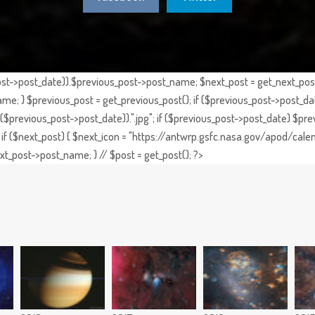
st->post_date)).$previous_post->post_name; $next_post = get_next_post()
e; } $previous_post = get_previous_post(); if ($previous_post->post_da
previous_post->post_date)).".jpg"; if ($previous_post->post_date) $prev
if ($next_post) { $next_icon = "https://antwrp.gsfc.nasa.gov/apod/calen
t_post->post_name; } // $post = get_post(); ?>