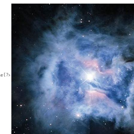
e { ?>