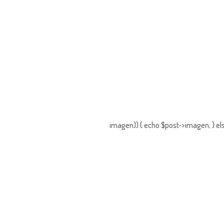
imagen)) { echo $post->imagen; } els