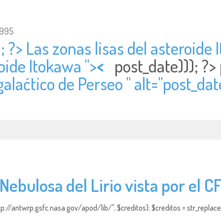
1995
; ?> Las zonas lisas del asteroide I
roide Itokawa ">
<
post_date))); ?>
alaćtico de Perseo " alt="
post_date
Nebulosa del Lirio vista por el 
http://antwrp.gsfc.nasa.gov/apod/lib/", $creditos); $creditos = str_replace (