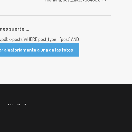
enes suerte ...
pdb->posts WHERE post_type = 'post' AND
ar aleatoriamente a una de las fotos
re of the Day"
.
&
Jerry Bonnell
(
USRA
)
o