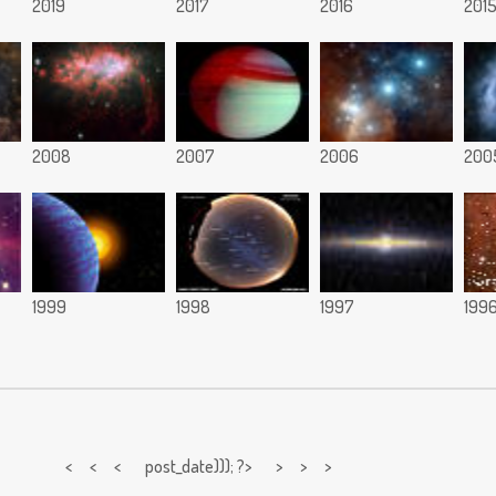
2019
2017
2016
201
2008
2007
2006
200
1999
1998
1997
199
< < <
post_date))); ?> > > >