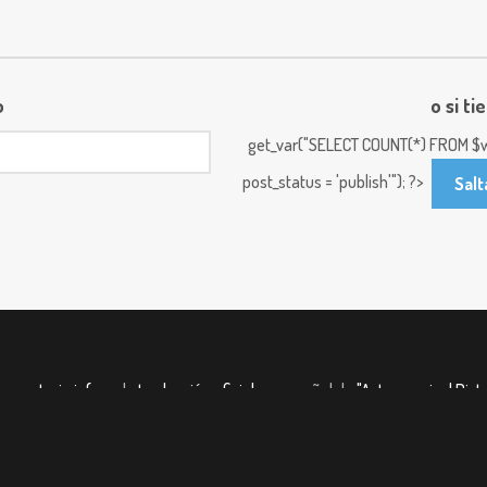
o
o si ti
get_var("SELECT COUNT(*) FROM $w
post_status = 'publish'"); ?>
Salt
servatorio.info
es la
traducción oficial
en español de
"Astronomical Pictu
A
con los siguientes
políticas de uso
creado por
Robert Nemiroff
(
MTU
) 
Donaciones
| Comentarios y sugerencias:
sugerencias@observatorio.inf