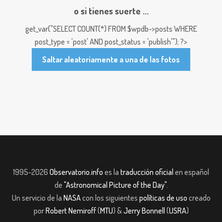
o si tienes suerte ...
get_var("SELECT COUNT(*) FROM $wpdb->posts WHERE
post_type = 'post' AND post_status = 'publish'"); ?>
Saltar aleatoriamente a una de las fotos
1995-2026
Observatorio.info
es la
traducción oficial
en español
de
"Astronomical Picture of the Day"
.
Un servicio de la
NASA
con los siguientes
políticas de uso
creado
por
Robert Nemiroff
(
MTU
) &
Jerry Bonnell
(
USRA
)