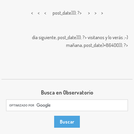
< < <
post_date))); ?> > > >
día siguiente,
post_date))); ?>
visitanos y lo verás ;-)
mañana,
post_date)+86400)); ?>
Busca en Observatorio