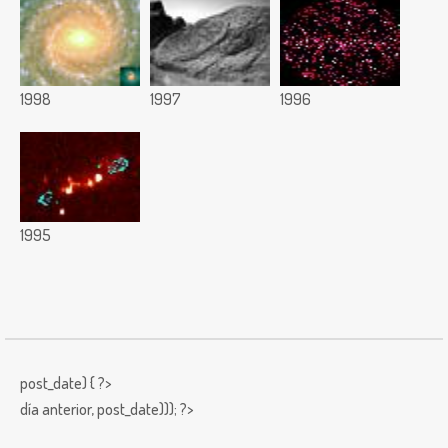
1998
1997
1996
1995
post_date) { ?>
día anterior,
post_date))); ?>