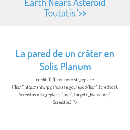
Earth Nears Asteroid
Toutatis">
>
La pared de un cráter en
Solis Planum
credits)); $creditos = str_replace
("lib/","http://antwrp.gsfc.nasa.gov/apod/lib/", $creditos);
$creditos = str_replace ("href","target='_blank' href",
$creditos); ?>