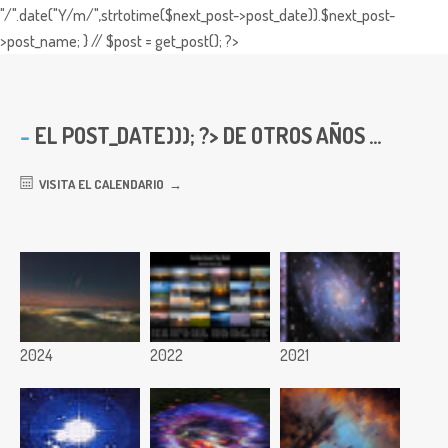
"/".date("Y/m/",strtotime($next_post->post_date)).$next_post-
>post_name; } // $post = get_post(); ?>
EL
POST_DATE))); ?> DE OTROS AÑOS ...
VISITA EL CALENDARIO
2024
2022
2021