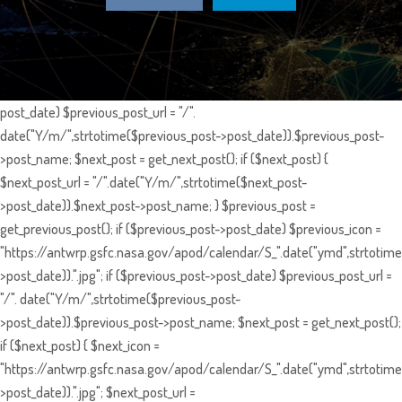
post_date) $previous_post_url = "/".
date("Y/m/",strtotime($previous_post->post_date)).$previous_post-
>post_name; $next_post = get_next_post(); if ($next_post) {
$next_post_url = "/".date("Y/m/",strtotime($next_post-
>post_date)).$next_post->post_name; } $previous_post =
get_previous_post(); if ($previous_post->post_date) $previous_icon =
"https://antwrp.gsfc.nasa.gov/apod/calendar/S_".date("ymd",strtotime
>post_date)).".jpg"; if ($previous_post->post_date) $previous_post_url =
"/". date("Y/m/",strtotime($previous_post-
>post_date)).$previous_post->post_name; $next_post = get_next_post();
if ($next_post) { $next_icon =
"https://antwrp.gsfc.nasa.gov/apod/calendar/S_".date("ymd",strtotime
>post_date)).".jpg"; $next_post_url =