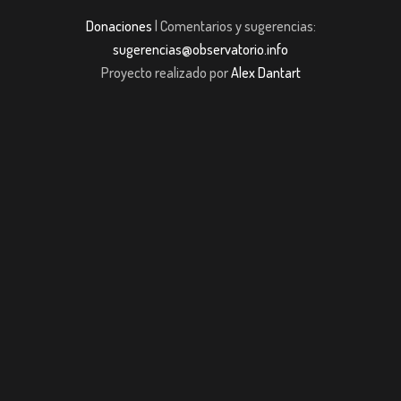
Donaciones
| Comentarios y sugerencias:
sugerencias@observatorio.info
Proyecto realizado por
Alex Dantart
ashabet
Casibom