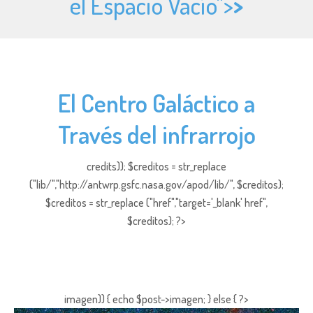
el Espacio Vacío">
>
El Centro Galáctico a
Través del infrarrojo
credits)); $creditos = str_replace
("lib/","http://antwrp.gsfc.nasa.gov/apod/lib/", $creditos);
$creditos = str_replace ("href","target='_blank' href",
$creditos); ?>
imagen)) { echo $post->imagen; } else { ?>