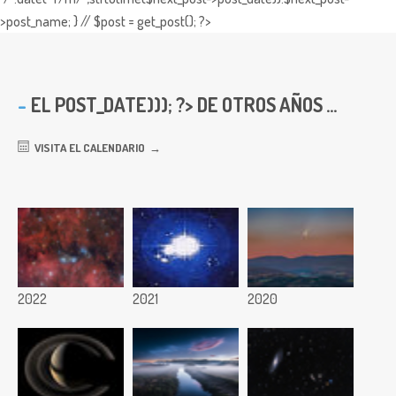
>post_name; } // $post = get_post(); ?>
EL
POST_DATE))); ?> DE OTROS AÑOS ...
VISITA EL CALENDARIO
2022
2021
2020