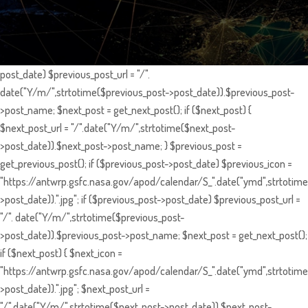
post_date) $previous_post_url = "/".
date("Y/m/",strtotime($previous_post->post_date)).$previous_post-
>post_name; $next_post = get_next_post(); if ($next_post) {
$next_post_url = "/".date("Y/m/",strtotime($next_post-
>post_date)).$next_post->post_name; } $previous_post =
get_previous_post(); if ($previous_post->post_date) $previous_icon =
"https://antwrp.gsfc.nasa.gov/apod/calendar/S_".date("ymd",strtotime
>post_date)).".jpg"; if ($previous_post->post_date) $previous_post_url =
"/". date("Y/m/",strtotime($previous_post-
>post_date)).$previous_post->post_name; $next_post = get_next_post();
if ($next_post) { $next_icon =
"https://antwrp.gsfc.nasa.gov/apod/calendar/S_".date("ymd",strtotime
>post_date)).".jpg"; $next_post_url =
"/".date("Y/m/",strtotime($next_post->post_date)).$next_post-