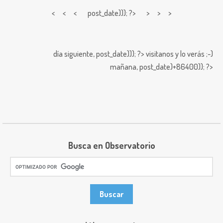
< < <
post_date))); ?> > > >
día siguiente,
post_date))); ?>
visitanos y lo verás ;-)
mañana,
post_date)+86400)); ?>
Busca en Observatorio