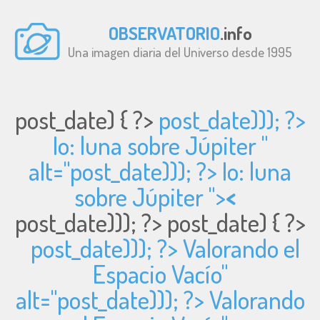
OBSERVATORIO
.info
Una imagen diaria del Universo desde 1995
post_date) { ?>
post_date))); ?>
Io: luna sobre Júpiter "
alt="
post_date))); ?> Io: luna
sobre Júpiter ">
<
post_date))); ?>
post_date) { ?>
post_date))); ?> Valorando el
Espacio Vacío"
alt="
post_date))); ?> Valorando