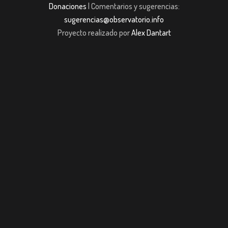
Donaciones
| Comentarios y sugerencias:
sugerencias@observatorio.info
Proyecto realizado por
Alex Dantart
Casibom