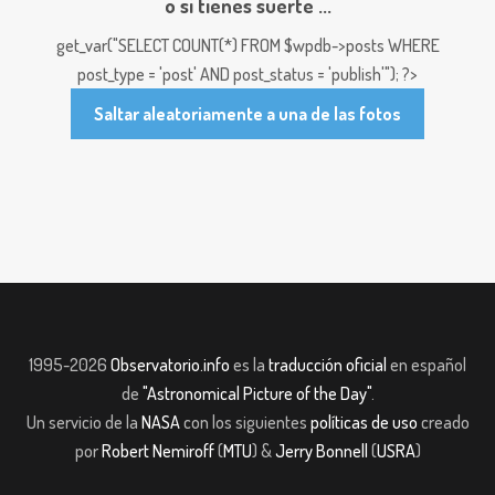
o si tienes suerte ...
get_var("SELECT COUNT(*) FROM $wpdb->posts WHERE
post_type = 'post' AND post_status = 'publish'"); ?>
Saltar aleatoriamente a una de las fotos
1995-2026
Observatorio.info
es la
traducción oficial
en español
de
"Astronomical Picture of the Day"
.
Un servicio de la
NASA
con los siguientes
políticas de uso
creado
por
Robert Nemiroff
(
MTU
) &
Jerry Bonnell
(
USRA
)