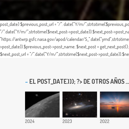
post_date) $previous_post_url = "/". date("Y/m/",strtotime($previous_po
"/".date("Y/m/",strtotime($next_post->post_date)).$next_post->post_nam
"https://antwrp.gsfc.nasa.gov/apod/calendar/S_".date("ymd",strtotime($
>post_date)).$previous_post->post_name; $next_post = get_next_post(); 
$next_post_url = "/".date("Y/m/",strtotime($next_post->post_date)).$nex
EL
POST_DATE))); ?> DE OTROS AÑOS ...
2024
2023
2022