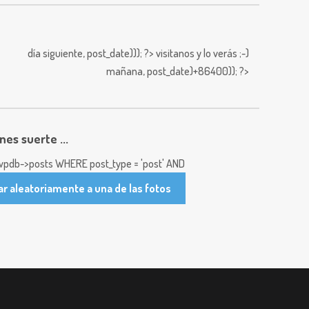
día siguiente,
post_date))); ?>
visitanos y lo verás ;-)
mañana,
post_date)+86400)); ?>
enes suerte ...
pdb->posts WHERE post_type = 'post' AND
ar aleatoriamente a una de las fotos