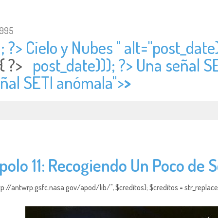
1995
; ?> Cielo y Nubes " alt="
post_date)
 { ?>
post_date))); ?> Una señal S
eñal SETI anómala">
>
polo 11: Recogiendo Un Poco de S
http://antwrp.gsfc.nasa.gov/apod/lib/", $creditos); $creditos = str_replace (