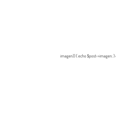
imagen)) { echo $post->imagen; } 