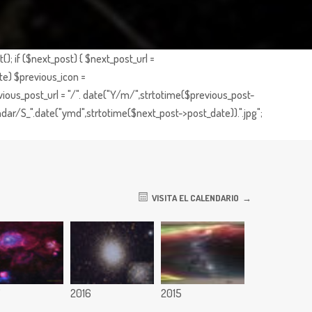
; if ($next_post) { $next_post_url =
te) $previous_icon =
ious_post_url = "/". date("Y/m/",strtotime($previous_post-
dar/S_".date("ymd",strtotime($next_post->post_date)).".jpg";
VISITA EL CALENDARIO
7
2016
2015