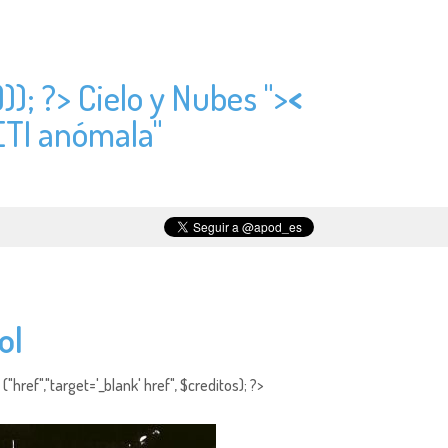
)); ?> Cielo y Nubes ">
<
ETI anómala"
ol
"href","target='_blank' href", $creditos); ?>