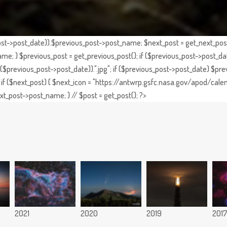
st->post_date)).$previous_post->post_name; $next_post = get_next_post()
e; } $previous_post = get_previous_post(); if ($previous_post->post_da
previous_post->post_date)).".jpg"; if ($previous_post->post_date) $prev
if ($next_post) { $next_icon = "https://antwrp.gsfc.nasa.gov/apod/calen
t_post->post_name; } // $post = get_post(); ?>
2021
2020
2019
201