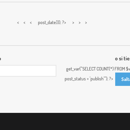
< < <
post_date))); ?> > > >
o
o si ti
get_var("SELECT COUNT(*) FROM $w
post_status = 'publish'"); ?>
Salt