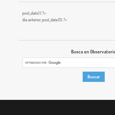
post_date) { ?>
día anterior,
post_date))); ?>
Busca en Observatori