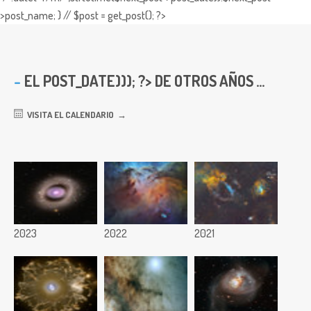
>post_name; } // $post = get_post(); ?>
EL
POST_DATE))); ?> DE OTROS AÑOS ...
VISITA EL CALENDARIO
2023
2022
2021