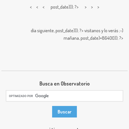
< < <
post_date))); ?> > > >
día siguiente,
post_date))); ?>
visitanos y lo verás ;-)
mañana,
post_date)+86400)); ?>
Busca en Observatorio