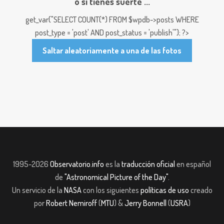
o si tienes suerte ...
get_var("SELECT COUNT(*) FROM $wpdb->posts WHERE
post_type = 'post' AND post_status = 'publish'"); ?>
Saltar aleatoriamente a una de las fotos
1995-2026
Observatorio.info
es la
traducción oficial
en español
de
"Astronomical Picture of the Day"
.
Un servicio de la
NASA
con los siguientes
políticas de uso
creado
por
Robert Nemiroff
(
MTU
) &
Jerry Bonnell
(
USRA
)