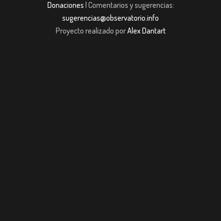
Donaciones
| Comentarios y sugerencias:
sugerencias@observatorio.info
Proyecto realizado por
Alex Dantart
dpashabet
Casibom