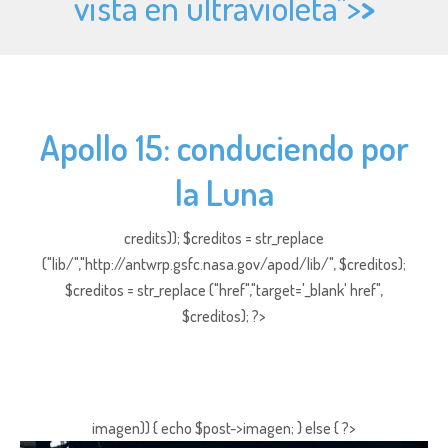
vista en ultravioleta">
>
Apollo 15: conduciendo por
la Luna
credits)); $creditos = str_replace
("lib/","http://antwrp.gsfc.nasa.gov/apod/lib/", $creditos);
$creditos = str_replace ("href","target='_blank' href",
$creditos); ?>
imagen)) { echo $post->imagen; } else { ?>