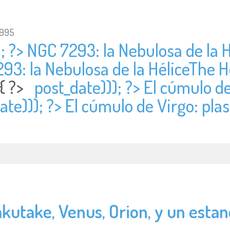
1995
; ?> NGC 7293: la Nebulosa de la 
293: la Nebulosa de la HéliceThe H
 { ?>
post_date))); ?> El cúmulo d
ate))); ?> El cúmulo de Virgo: pla
kutake, Venus, Orion, y un esta