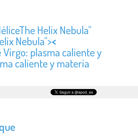
HéliceThe Helix Nebula"
elix Nebula">
<
e Virgo: plasma caliente y
sma caliente y materia
nque