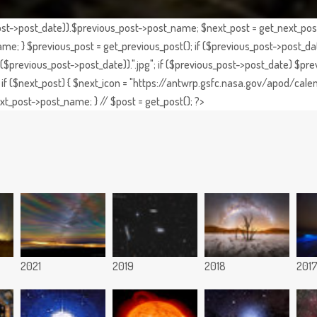
st->post_date)).$previous_post->post_name; $next_post = get_next_post()
e; } $previous_post = get_previous_post(); if ($previous_post->post_da
previous_post->post_date)).".jpg"; if ($previous_post->post_date) $prev
if ($next_post) { $next_icon = "https://antwrp.gsfc.nasa.gov/apod/calen
t_post->post_name; } // $post = get_post(); ?>
2021
2019
2018
201