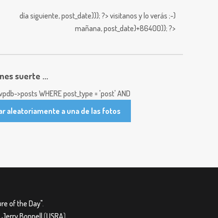
día siguiente,
post_date))); ?>
visitanos y lo verás ;-)
mañana,
post_date)+86400)); ?>
enes suerte ...
pdb->posts WHERE post_type = 'post' AND
ar aleatoriamente a una de las fotos
re of the Day"
.
&
Jerry Bonnell
(
USRA
)