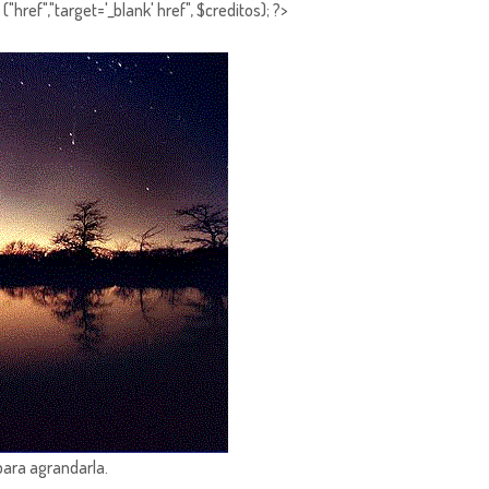
"href","target='_blank' href", $creditos); ?>
para agrandarla.