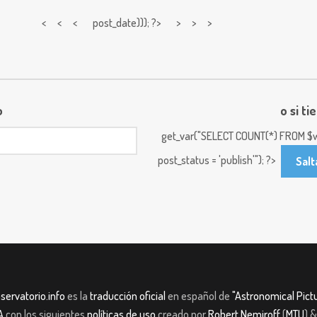
< < <
post_date))); ?> > > >
o
o si ti
get_var("SELECT COUNT(*) FROM $w
post_status = 'publish'"); ?>
Salt
servatorio.info
es la
traducción oficial
en español de
"Astronomical Pictu
A
con los siguientes
políticas de uso
creado por
Robert Nemiroff
(
MTU
) 