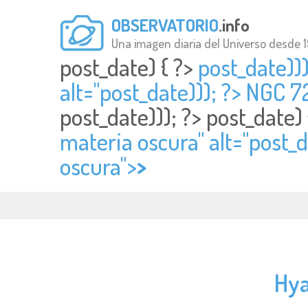
OBSERVATORIO
.info
Una imagen diaria del Universo desde 
post_date) { ?>
post_date)))
alt="
post_date))); ?> NGC 7
post_date))); ?>
post_date)
materia oscura" alt="
post_d
oscura">
>
Hya