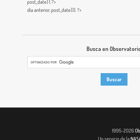
post_date) { ?>
día anterior,
post_date))); ?>
Busca en Observatori
1995-2026
Ob
Un servicio de la
NAS