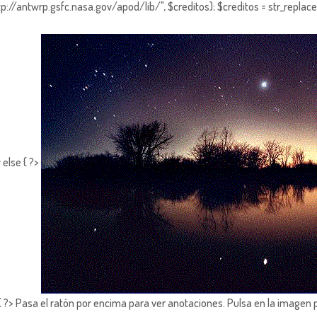
http://antwrp.gsfc.nasa.gov/apod/lib/", $creditos); $creditos = str_replace (
 else { ?>
?> Pasa el ratón por encima para ver anotaciones.
Pulsa en la imagen 