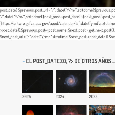
post_date) $previous_post_url = "/". date("Y/m/",strtotime($previous_po
"/".date("Y/m/",strtotime($next_post->post_date)).$next_post->post_nam
"https://antwrp.gsfc.nasa.gov/apod/calendar/S_".date("ymd",strtotime($
>post_date)).$previous_post->post_name; $next_post = get_next_post(); 
$next_post_url = "/".date("Y/m/",strtotime($next_post->post_date)).$nex
EL
POST_DATE))); ?> DE OTROS AÑOS ...
2025
2024
2022