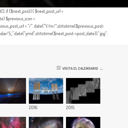
; if ($next_post) { $next_post_url =
te) $previous_icon =
ious_post_url = "/". date("Y/m/",strtotime($previous_post-
dar/S_".date("ymd",strtotime($next_post->post_date)).".jpg";
VISITA EL CALENDARIO
7
2016
2015