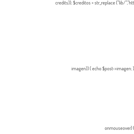
credits)); $creditos = str_replace ("lib/","
imagen)) { echo $post->imagen; }
onmouseover) { 