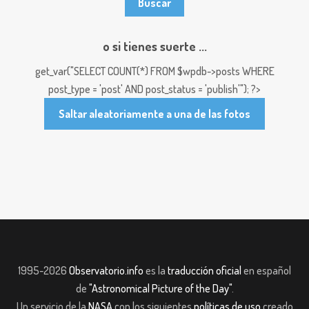
o si tienes suerte ...
get_var("SELECT COUNT(*) FROM $wpdb->posts WHERE
post_type = 'post' AND post_status = 'publish'"); ?>
Saltar aleatoriamente a una de las fotos
1995-2026
Observatorio.info
es la
traducción oficial
en español
de
"Astronomical Picture of the Day"
.
Un servicio de la
NASA
con los siguientes
políticas de uso
creado