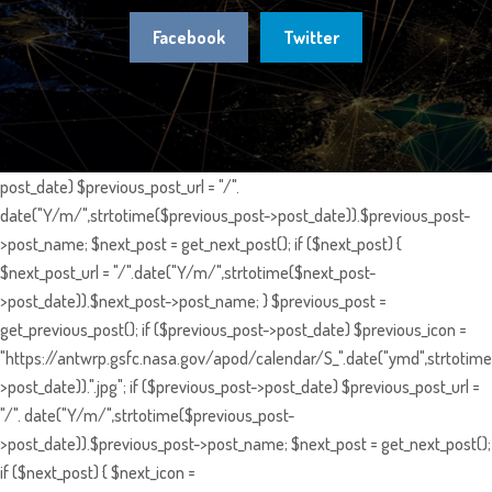
Facebook
Twitter
post_date) $previous_post_url = "/".
date("Y/m/",strtotime($previous_post->post_date)).$previous_post-
>post_name; $next_post = get_next_post(); if ($next_post) {
$next_post_url = "/".date("Y/m/",strtotime($next_post-
>post_date)).$next_post->post_name; } $previous_post =
get_previous_post(); if ($previous_post->post_date) $previous_icon =
"https://antwrp.gsfc.nasa.gov/apod/calendar/S_".date("ymd",strtotime
>post_date)).".jpg"; if ($previous_post->post_date) $previous_post_url =
"/". date("Y/m/",strtotime($previous_post-
>post_date)).$previous_post->post_name; $next_post = get_next_post();
if ($next_post) { $next_icon =