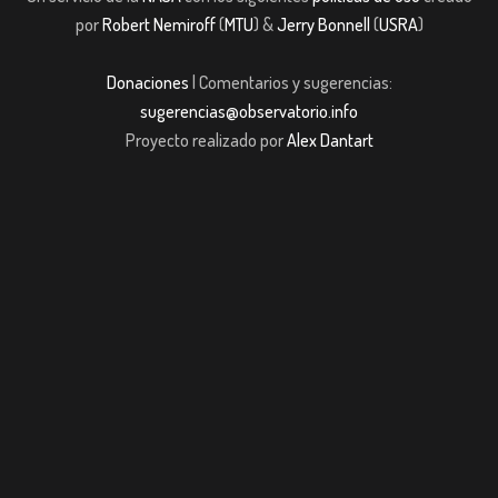
por
Robert Nemiroff
(
MTU
) &
Jerry Bonnell
(
USRA
)
Donaciones
| Comentarios y sugerencias:
sugerencias@observatorio.info
Proyecto realizado por
Alex Dantart
iriş
casibom
JOJOBET
casibom