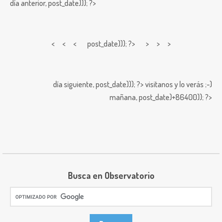
día anterior,
post_date))); ?>
< < <
post_date))); ?> > > >
día siguiente,
post_date))); ?>
visitanos y lo verás ;-)
mañana,
post_date)+86400)); ?>
Busca en Observatorio