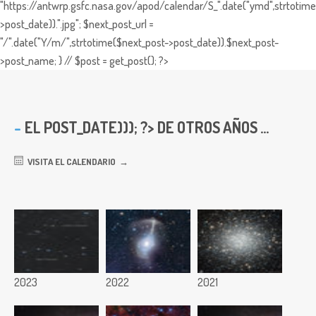
"https://antwrp.gsfc.nasa.gov/apod/calendar/S_".date("ymd",strtotime
>post_date)).".jpg"; $next_post_url =
"/".date("Y/m/",strtotime($next_post->post_date)).$next_post-
>post_name; } // $post = get_post(); ?>
EL
POST_DATE))); ?> DE OTROS AÑOS ...
VISITA EL CALENDARIO
2023
2022
2021