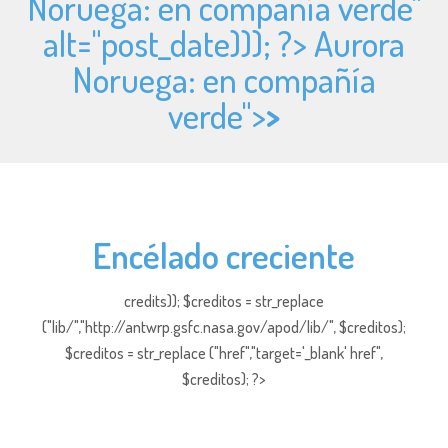
Noruega: en compañía verde"
alt="
post_date))); ?> Aurora
Noruega: en compañía
verde">
>
Encélado creciente
credits)); $creditos = str_replace
("lib/","http://antwrp.gsfc.nasa.gov/apod/lib/", $creditos);
$creditos = str_replace ("href","target='_blank' href",
$creditos); ?>