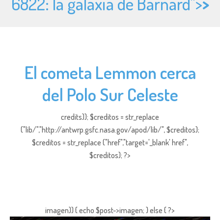
6822: la galaxia de Barnard">
>
El cometa Lemmon cerca
del Polo Sur Celeste
credits)); $creditos = str_replace
("lib/","http://antwrp.gsfc.nasa.gov/apod/lib/", $creditos);
$creditos = str_replace ("href","target='_blank' href",
$creditos); ?>
imagen)) { echo $post->imagen; } else { ?>