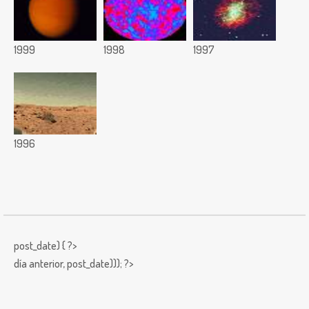
1999
1998
1997
1996
post_date) { ?>
día anterior,
post_date))); ?>