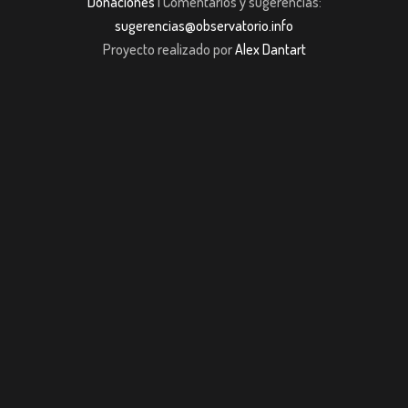
Donaciones
| Comentarios y sugerencias:
sugerencias@observatorio.info
Proyecto realizado por
Alex Dantart
ş
casibom giriş
casibom giriş
Jojobet
casibom giriş