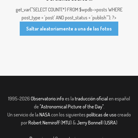
get_var("SELECT COUNT(*) FROM $wpdb->posts WHERE
post_type = 'post' AND post_status = 'publish'"); ?>
Saltar aleatoriamente a una de las fotos
1995-2026
Observatorio.info
es la
traducción oficial
en español
de
"Astronomical Picture of the Day"
.
Un servicio de la
NASA
con los siguientes
políticas de uso
creado
por
Robert Nemiroff
(
MTU
) &
Jerry Bonnell
(
USRA
)