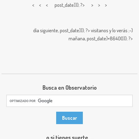
< < <
post_date))); ?> > > >
día siguiente,
post_date))); ?>
visitanos y lo verás ;-)
mañana,
post_date)+86400)); ?>
Busca en Observatorio
o si tienes suerte ...