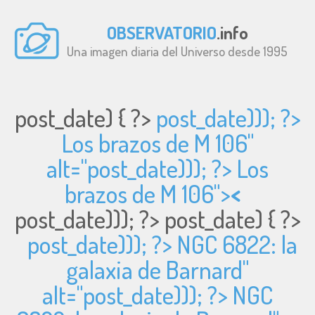
OBSERVATORIO
.info
Una imagen diaria del Universo desde 1995
post_date) { ?>
post_date))); ?>
Los brazos de M 106"
alt="
post_date))); ?> Los
brazos de M 106">
<
post_date))); ?>
post_date) { ?>
post_date))); ?> NGC 6822: la
galaxia de Barnard"
alt="
post_date))); ?> NGC