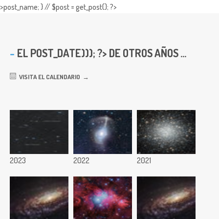
>post_name; } // $post = get_post(); ?>
EL
POST_DATE))); ?> DE OTROS AÑOS ...
VISITA EL CALENDARIO
2023
2022
2021