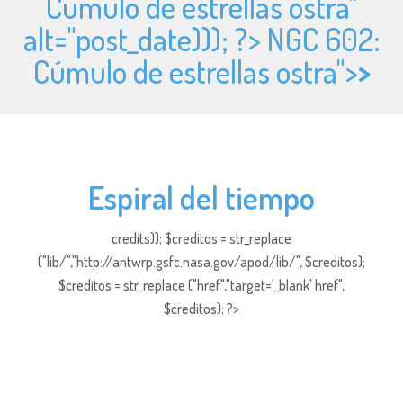
Cúmulo de estrellas ostra"
alt="
post_date))); ?> NGC 602:
Cúmulo de estrellas ostra">
>
Espiral del tiempo
credits)); $creditos = str_replace
("lib/","http://antwrp.gsfc.nasa.gov/apod/lib/", $creditos);
$creditos = str_replace ("href","target='_blank' href",
$creditos); ?>