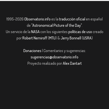
1995-2026
Observatorio.info
es la
traducción oficial
en español
de
"Astronomical Picture of the Day"
.
Un servicio de la
NASA
con los siguientes
políticas de uso
creado
por
Robert Nemiroff
(
MTU
) &
Jerry Bonnell
(
USRA
)
Donaciones
| Comentarios y sugerencias:
sugerencias@observatorio.info
Proyecto realizado por
Alex Dantart
t Giriş
jojobet giriş
casibom giriş
casibom
Grandpashabet
JOJOBET
casib