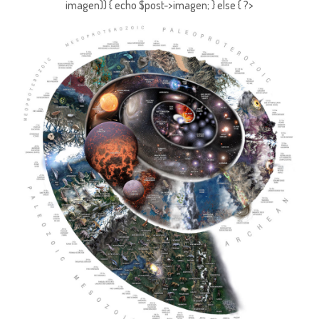
imagen)) { echo $post->imagen; } else { ?>