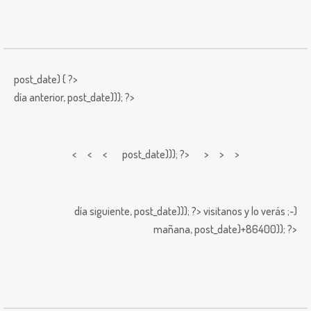
post_date) { ?>
día anterior,
post_date))); ?>
< < <
post_date))); ?> > > >
día siguiente,
post_date))); ?>
visitanos y lo verás ;-)
mañana,
post_date)+86400)); ?>