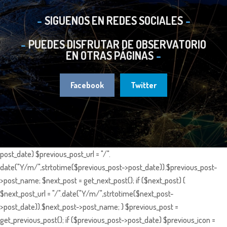
SIGUENOS EN REDES SOCIALES
PUEDES DISFRUTAR DE OBSERVATORIO
EN OTRAS PÁGINAS
Facebook
Twitter
post_date) $previous_post_url = "/".
date("Y/m/",strtotime($previous_post->post_date)).$previous_post-
>post_name; $next_post = get_next_post(); if ($next_post) {
$next_post_url = "/".date("Y/m/",strtotime($next_post-
>post_date)).$next_post->post_name; } $previous_post =
get_previous_post(); if ($previous_post->post_date) $previous_icon =