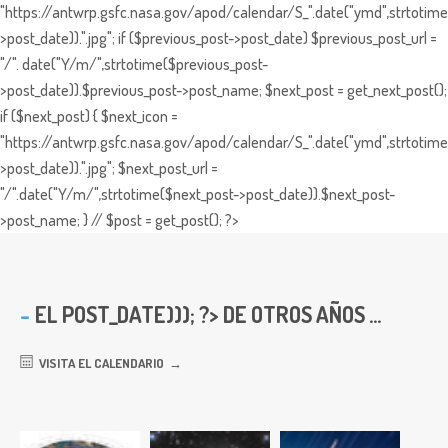
"https://antwrp.gsfc.nasa.gov/apod/calendar/S_".date("ymd",strtotime
>post_date)).".jpg"; if ($previous_post->post_date) $previous_post_url =
"/". date("Y/m/",strtotime($previous_post-
>post_date)).$previous_post->post_name; $next_post = get_next_post();
if ($next_post) { $next_icon =
"https://antwrp.gsfc.nasa.gov/apod/calendar/S_".date("ymd",strtotime
>post_date)).".jpg"; $next_post_url =
"/".date("Y/m/",strtotime($next_post->post_date)).$next_post-
>post_name; } // $post = get_post(); ?>
EL
POST_DATE))); ?> DE OTROS AÑOS ...
VISITA EL CALENDARIO