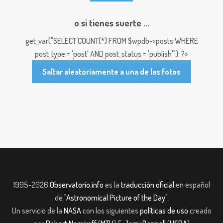
o si tienes suerte ...
get_var("SELECT COUNT(*) FROM $wpdb->posts WHERE
post_type = 'post' AND post_status = 'publish'"); ?>
Saltar aleatoriamente a una de las fotos
1995-2026
Observatorio.info
es la
traducción oficial
en español
de
"Astronomical Picture of the Day"
.
Un servicio de la
NASA
con los siguientes
políticas de uso
creado