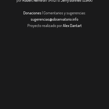
por
Robert Nemiroff
(
MTU
) &
Jerry Bonnell
(
USRA
)
Donaciones
| Comentarios y sugerencias:
sugerencias@observatorio.info
Proyecto realizado por
Alex Dantart
ibom giriş
casibom giriş
Jojobet
casibom giriş