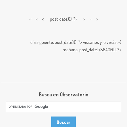
< < <
post_date))); ?> > > >
día siguiente,
post_date))); ?>
visitanos y lo verás ;-)
mañana,
post_date)+86400)); ?>
Busca en Observatorio