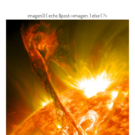
imagen)) { echo $post->imagen; } else { ?>