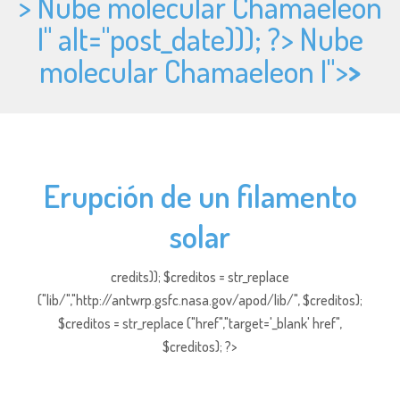
> Nube molecular Chamaeleon
I" alt="
post_date))); ?> Nube
molecular Chamaeleon I">
>
Erupción de un filamento
solar
credits)); $creditos = str_replace
("lib/","http://antwrp.gsfc.nasa.gov/apod/lib/", $creditos);
$creditos = str_replace ("href","target='_blank' href",
$creditos); ?>