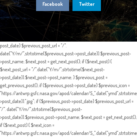
Facebook
Twitter
post_date) $previous_post_url = "/".
date("Y/m/",strtotime($previous_post->post_date)).$previous_post-
>post_name; $next_post = get_next_post(); if ($next_post) {
$next_post_url = "/".date("Y/m/",strtotime($next_post-
>post_date)).$next_post->post_name; } $previous_post =
get_previous_post(); if ($previous_post->post_date) $previous_icon =
"https://antwrp.gsfc.nasa.gov/apod/calendar/S_".date("ymd",strtotime
>post_date)).".jpg"; if ($previous_post->post_date) $previous_post_url =
"/". date("Y/m/",strtotime($previous_post-
>post_date)).$previous_post->post_name; $next_post = get_next_post();
if ($next_post) { $next_icon =
"https://antwrp.gsfc.nasa.gov/apod/calendar/S_".date("ymd",strtotime