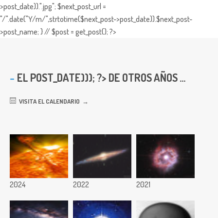
>post_date)).".jpg"; $next_post_url =
"/".date("Y/m/",strtotime($next_post->post_date)).$next_post-
>post_name; } // $post = get_post(); ?>
EL
POST_DATE))); ?> DE OTROS AÑOS ...
VISITA EL CALENDARIO
2024
2022
2021