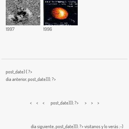
1997
1996
post_date) { ?>
día anterior,
post_date))); ?>
< < <
post_date))); ?> > > >
día siguiente,
post_date))); ?>
visitanos y lo verás ;-)