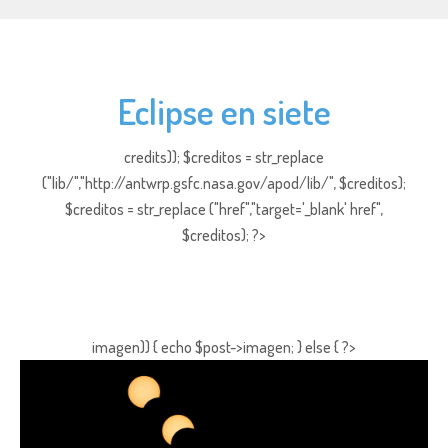
Eclipse en siete
credits)); $creditos = str_replace
("lib/","http://antwrp.gsfc.nasa.gov/apod/lib/", $creditos);
$creditos = str_replace ("href","target='_blank' href",
$creditos); ?>
imagen)) { echo $post->imagen; } else { ?>