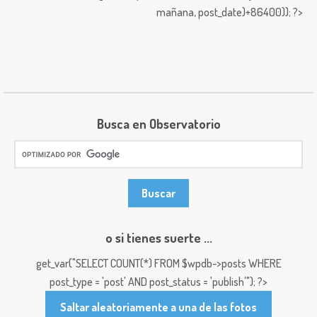
mañana,
post_date)+86400)); ?>
Busca en Observatorio
o si tienes suerte ...
get_var("SELECT COUNT(*) FROM $wpdb->posts WHERE
post_type = 'post' AND post_status = 'publish'"); ?>
Saltar aleatoriamente a una de las fotos