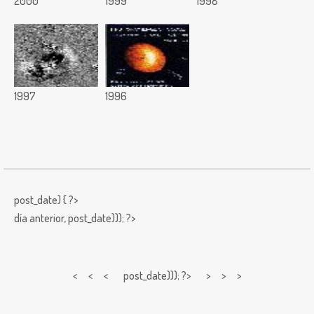
2000
1999
1998
1997
1996
post_date) { ?>
día anterior,
post_date))); ?>
< < <
post_date))); ?> > > >