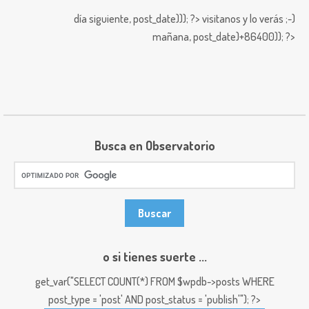
día siguiente,
post_date))); ?>
visitanos y lo verás ;-)
mañana,
post_date)+86400)); ?>
Busca en Observatorio
o si tienes suerte ...
get_var("SELECT COUNT(*) FROM $wpdb->posts WHERE
post_type = 'post' AND post_status = 'publish'"); ?>