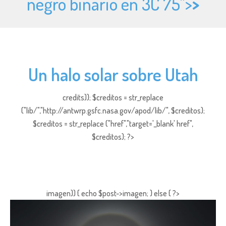
negro binario en 3C 75">
>
Un halo solar sobre Utah
credits)); $creditos = str_replace
("lib/","http://antwrp.gsfc.nasa.gov/apod/lib/", $creditos);
$creditos = str_replace ("href","target='_blank' href",
$creditos); ?>
imagen)) { echo $post->imagen; } else { ?>