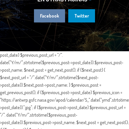
Facebook
Twitter
post_date) $previous_post_url = "/".
date("Y/m/",strtotime($previous_post->post_date)).$previous_post-
>post_name; $next_post = get_next_post(); if ($next_post) {
$next_post_url = "/".date("Y/m/",strtotime($next_post-
>post_date)).$next_post->post_name; } $previous_post =
get_previous_post(); if ($previous_post->post_date) $previous_icon =
"https://antwrp.gsfc.nasa.gov/apod/calendar/S_".date("ymd",strtotime
>post_date)).".jpg"; if ($previous_post->post_date) $previous_post_url =
"/". date("Y/m/",strtotime($previous_post-
>post_date)).$previous_post->post_name; $next_post = get_next_post();