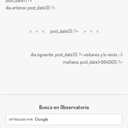
post_date) { ?>
día anterior,
post_date))); ?>
< < <
post_date))); ?> > > >
día siguiente,
post_date))); ?>
visitanos y lo verás ;-)
mañana,
post_date)+86400)); ?>
Busca en Observatorio