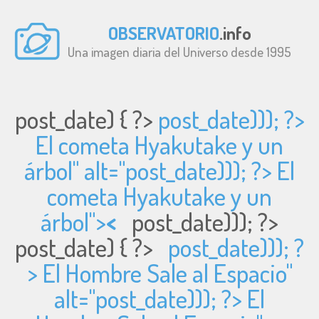
OBSERVATORIO
.info
Una imagen diaria del Universo desde 1995
post_date) { ?>
post_date))); ?>
El cometa Hyakutake y un
árbol" alt="
post_date))); ?> El
cometa Hyakutake y un
árbol">
<
post_date))); ?>
post_date) { ?>
post_date))); ?
> El Hombre Sale al Espacio"
alt="
post_date))); ?> El