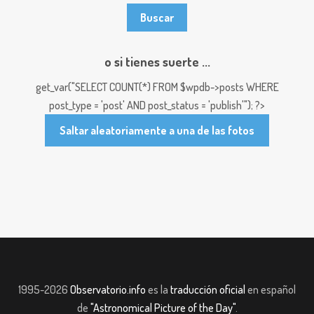
o si tienes suerte ...
get_var("SELECT COUNT(*) FROM $wpdb->posts WHERE
post_type = 'post' AND post_status = 'publish'"); ?>
Saltar aleatoriamente a una de las fotos
1995-2026
Observatorio.info
es la
traducción oficial
en español
de
"Astronomical Picture of the Day"
.