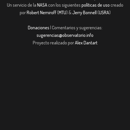
Un servicio de la
NASA
con los siguientes
políticas de uso
creado
por
Robert Nemiroff
(
MTU
) &
Jerry Bonnell
(
USRA
)
Donaciones
| Comentarios y sugerencias:
sugerencias@observatorio.info
Proyecto realizado por
Alex Dantart
Casibom