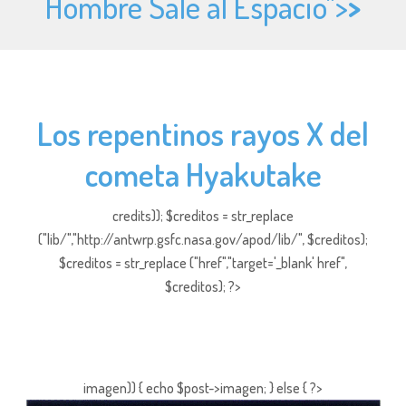
Hombre Sale al Espacio">
>
Los repentinos rayos X del
cometa Hyakutake
credits)); $creditos = str_replace
("lib/","http://antwrp.gsfc.nasa.gov/apod/lib/", $creditos);
$creditos = str_replace ("href","target='_blank' href",
$creditos); ?>
imagen)) { echo $post->imagen; } else { ?>