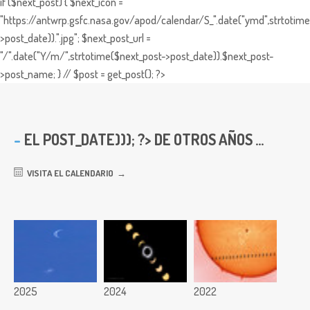
if ($next_post) { $next_icon =
"https://antwrp.gsfc.nasa.gov/apod/calendar/S_".date("ymd",strtotime
>post_date)).".jpg"; $next_post_url =
"/".date("Y/m/",strtotime($next_post->post_date)).$next_post-
>post_name; } // $post = get_post(); ?>
EL
POST_DATE))); ?> DE OTROS AÑOS ...
VISITA EL CALENDARIO
2025
2024
2022