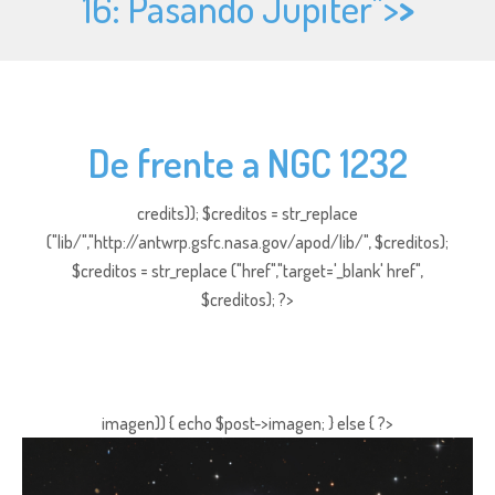
16: Pasando Júpiter">
>
De frente a NGC 1232
credits)); $creditos = str_replace
("lib/","http://antwrp.gsfc.nasa.gov/apod/lib/", $creditos);
$creditos = str_replace ("href","target='_blank' href",
$creditos); ?>
imagen)) { echo $post->imagen; } else { ?>