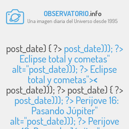
OBSERVATORIO
.info
Una imagen diaria del Universo desde 1995
post_date) { ?>
post_date))); ?>
Eclipse total y cometas"
alt="
post_date))); ?> Eclipse
total y cometas">
<
post_date))); ?>
post_date) { ?>
post_date))); ?> Perijove 16:
Pasando Júpiter"
alt="
post_date))); ?> Perijove