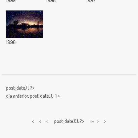
1999
1998
1997
1996
post_date) { ?>
día anterior,
post_date))); ?>
< < <
post_date))); ?> > > >