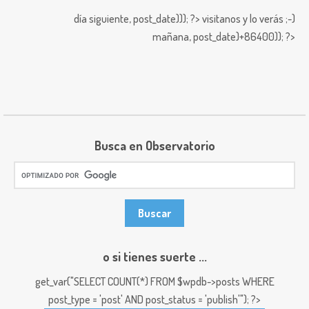
día siguiente,
post_date))); ?>
visitanos y lo verás ;-)
mañana,
post_date)+86400)); ?>
Busca en Observatorio
o si tienes suerte ...
get_var("SELECT COUNT(*) FROM $wpdb->posts WHERE
post_type = 'post' AND post_status = 'publish'"); ?>