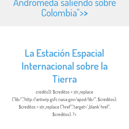
Andrómeda saliendo sobre
Colombia">
>
La Estación Espacial
Internacional sobre la
Tierra
credits)); $creditos = str_replace
("lib/","http://antwrp.gsfc.nasa.gov/apod/lib/", $creditos);
$creditos = str_replace ("href","target='_blank' href",
$creditos); ?>