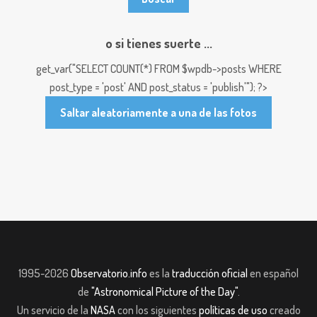
o si tienes suerte ...
get_var("SELECT COUNT(*) FROM $wpdb->posts WHERE
post_type = 'post' AND post_status = 'publish'"); ?>
Saltar aleatoriamente a una de las fotos
1995-2026
Observatorio.info
es la
traducción oficial
en español
de
"Astronomical Picture of the Day"
.
Un servicio de la
NASA
con los siguientes
políticas de uso
creado