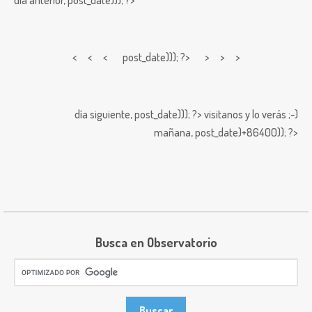
día anterior,
post_date))); ?>
< < <
post_date))); ?> > > >
día siguiente,
post_date))); ?>
visitanos y lo verás ;-)
mañana,
post_date)+86400)); ?>
Busca en Observatorio