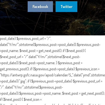
Facebook
Twitter
post_date) $previous_post_url = "/".
date("Y/m/",strtotime($previous_post->post_date)).$previous_post-
>post_name; $next_post = get_next_post(); if ($next_post) {
$next_post_url = "/".date("Y/m/",strtotime($next_post-
>post_date)).$next_post->post_name; } $previous_post =
get_previous_post(); if ($previous_post->post_date) $previous_icon =
"https://antwrp.gsfc.nasa.gov/apod/calendar/S_".date("ymd",strtotime
>post_date)).".jpg"; if ($previous_post->post_date) $previous_post_url =
"/". date("Y/m/",strtotime($previous_post-
>post_date)).$previous_post->post_name; $next_post = get_next_post();
if ($next_post) { $next_icon =