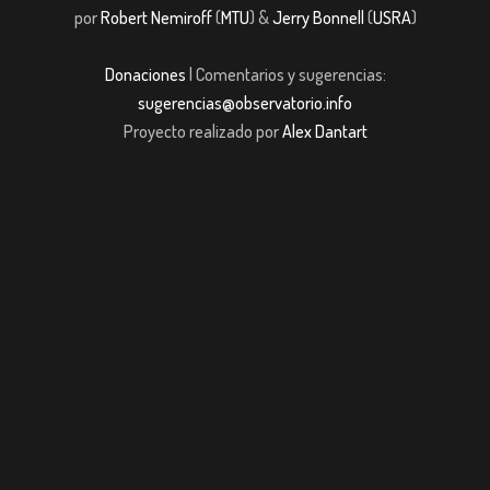
por
Robert Nemiroff
(
MTU
) &
Jerry Bonnell
(
USRA
)
Donaciones
| Comentarios y sugerencias:
sugerencias@observatorio.info
Proyecto realizado por
Alex Dantart
bom giriş
casibom giriş
Jojobet
casibom giriş