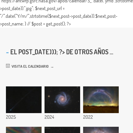
"https://antwrp.gsfc.nasa.gov/apod/calendar/S_".date("ymd",strtotime
>post_date)).".jpg"; $next_post_url =
"/".date("Y/m/",strtotime($next_post->post_date)).$next_post-
>post_name; } // $post = get_post(); ?>
EL
POST_DATE))); ?> DE OTROS AÑOS ...
VISITA EL CALENDARIO
2025
2024
2022